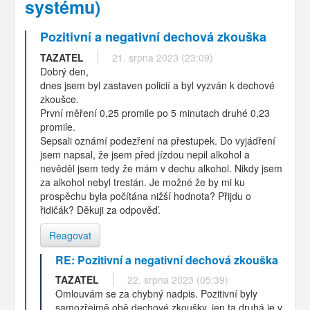
systému)
Pozitivní a negativní dechová zkouška
TAZATEL
21. srpna 2023 (23:09)
Dobrý den,
dnes jsem byl zastaven policií a byl vyzván k dechové
zkoušce.
První měření 0,25 promile po 5 minutach druhé 0,23
promile.
Sepsali oznámí podezření na přestupek. Do vyjádření
jsem napsal, že jsem před jízdou nepil alkohol a
nevěděl jsem tedy že mám v dechu alkohol. Nikdy jsem
za alkohol nebyl trestán. Je možné že by mi ku
prospěchu byla počítána nižší hodnota? Přijdu o
řidičák? Děkuji za odpověď.
Reagovat
RE: Pozitivní a negativní dechová zkouška
TAZATEL
22. srpna 2023 (05:39)
Omlouvám se za chybný nadpis. Pozitivní byly
samozřejmě obě dechové zkoušky, jen ta druhá je v