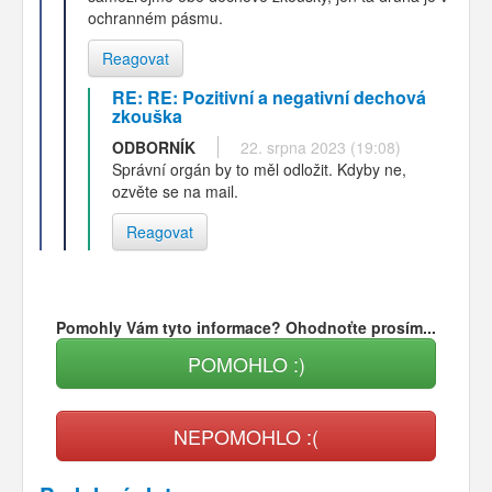
ochranném pásmu.
Reagovat
RE: RE: Pozitivní a negativní dechová
zkouška
ODBORNÍK
22. srpna 2023 (19:08)
Správní orgán by to měl odložit. Kdyby ne,
ozvěte se na mail.
Reagovat
Pomohly Vám tyto informace? Ohodnoťte prosím...
POMOHLO :)
NEPOMOHLO :(