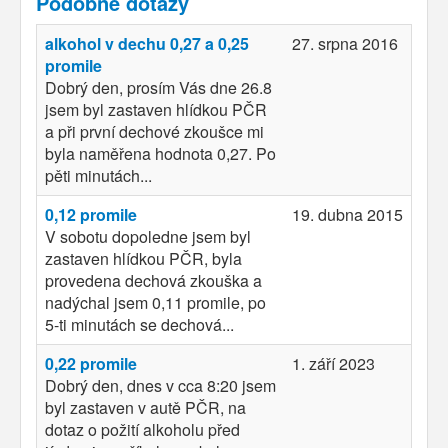
Podobné dotazy
alkohol v dechu 0,27 a 0,25
27. srpna 2016
promile
Dobrý den, prosím Vás dne 26.8
jsem byl zastaven hlídkou PČR
a při první dechové zkoušce mi
byla naměřena hodnota 0,27. Po
pěti minutách...
0,12 promile
19. dubna 2015
V sobotu dopoledne jsem byl
zastaven hlídkou PČR, byla
provedena dechová zkouška a
nadýchal jsem 0,11 promile, po
5-ti minutách se dechová...
0,22 promile
1. září 2023
Dobrý den, dnes v cca 8:20 jsem
byl zastaven v autě PČR, na
dotaz o požití alkoholu před