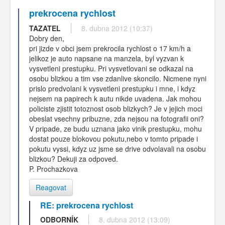
prekrocena rychlost
TAZATEL
8. dubna 2012 (10:37)
Dobry den,
pri jizde v obci jsem prekrocila rychlost o 17 km/h a
jelikoz je auto napsane na manzela, byl vyzvan k
vysvetleni prestupku. Pri vysvetlovani se odkazal na
osobu blizkou a tim vse zdanlive skoncilo. Nicmene nyni
prislo predvolani k vysvetleni prestupku i mne, i kdyz
nejsem na papirech k autu nikde uvadena. Jak mohou
policiste zjistit totoznost osob blizkych? Je v jejich moci
obeslat vsechny pribuzne, zda nejsou na fotografii oni?
V pripade, ze budu uznana jako vinik prestupku, mohu
dostat pouze blokovou pokutu,nebo v tomto pripade i
pokutu vyssi, kdyz uz jsme se drive odvolavali na osobu
blizkou? Dekuji za odpoved.
P. Prochazkova
Reagovat
RE: prekrocena rychlost
ODBORNÍK
8. dubna 2012 (13:09)