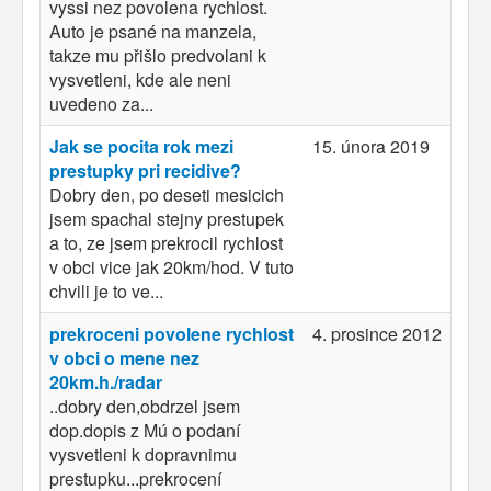
vyssi nez povolena rychlost.
Auto je psané na manzela,
takze mu přišlo predvolani k
vysvetleni, kde ale neni
uvedeno za...
Jak se pocita rok mezi
15. února 2019
prestupky pri recidive?
Dobry den, po deseti mesicich
jsem spachal stejny prestupek
a to, ze jsem prekrocil rychlost
v obci vice jak 20km/hod. V tuto
chvili je to ve...
prekroceni povolene rychlost
4. prosince 2012
v obci o mene nez
20km.h./radar
..dobry den,obdrzel jsem
dop.dopis z Mú o podaní
vysvetleni k dopravnimu
prestupku...prekrocení