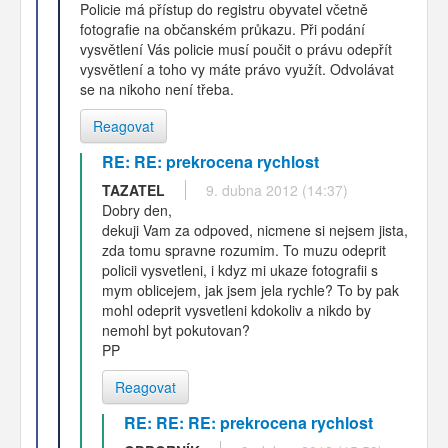
Policie má přístup do registru obyvatel včetně
fotografie na občanském průkazu. Při podání
vysvětlení Vás policie musí poučit o právu odepřít
vysvětlení a toho vy máte právo využít. Odvolávat
se na nikoho není třeba.
Reagovat
RE: RE: prekrocena rychlost
TAZATEL
9. dubna 2012 (14:37)
Dobry den,
dekuji Vam za odpoved, nicmene si nejsem jista,
zda tomu spravne rozumim. To muzu odeprit
policii vysvetleni, i kdyz mi ukaze fotografii s
mym oblicejem, jak jsem jela rychle? To by pak
mohl odeprit vysvetleni kdokoliv a nikdo by
nemohl byt pokutovan?
PP
Reagovat
RE: RE: RE: prekrocena rychlost