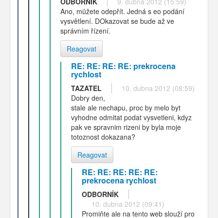
ODBORNÍK
9. dubna 2012 (15:59)
Ano, můžete odepřít. Jedná s eo podání
vysvětlení. DOkazovat se bude až ve
správním řízení.
Reagovat
RE: RE: RE: RE: prekrocena
rychlost
TAZATEL
10. dubna 2012 (08:59)
Dobry den,
stale ale nechapu, proc by melo byt
vyhodne odmitat podat vysvetleni, kdyz
pak ve spravnim rizeni by byla moje
totoznost dokazana?
Reagovat
RE: RE: RE: RE: RE:
prekrocena rychlost
ODBORNÍK
10. dubna 2012 (09:41)
Promiňte ale na tento web slouží pro