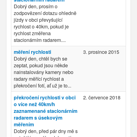
Dobrý den, prosím o
zodpovězení dotazu ohledně
jízdy v obci převyšující
rychlost o 40km, pokud je
rychlost změřena
stacionárním radarem....
měření rychlosti
3. prosince 2015
Dobrý den, chtěl bych se
zeptat, pokud jsou někde
nainstalovány kamery nebo
radary měřící rychlost a
překročení fotí, ať už je to...
překročení rychlosti v obci
2. července 2018
o více než 40km/h
zaznamenané stacionárním
radarem s úsekovým
měřením
Dobrý den, před pár dny mě s