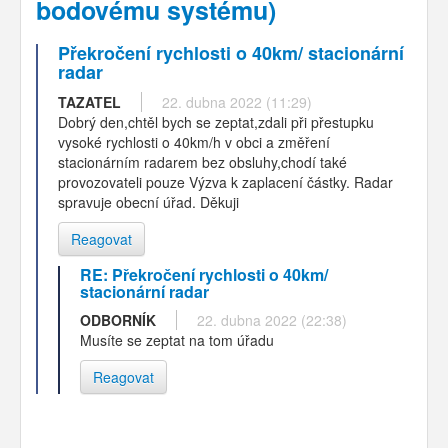
bodovému systému)
Překročení rychlosti o 40km/ stacionární
radar
TAZATEL
22. dubna 2022 (11:29)
Dobrý den,chtěl bych se zeptat,zdali při přestupku
vysoké rychlosti o 40km/h v obci a změření
stacionárním radarem bez obsluhy,chodí také
provozovateli pouze Výzva k zaplacení částky. Radar
spravuje obecní úřad. Děkuji
Reagovat
RE: Překročení rychlosti o 40km/
stacionární radar
ODBORNÍK
22. dubna 2022 (22:38)
Musíte se zeptat na tom úřadu
Reagovat