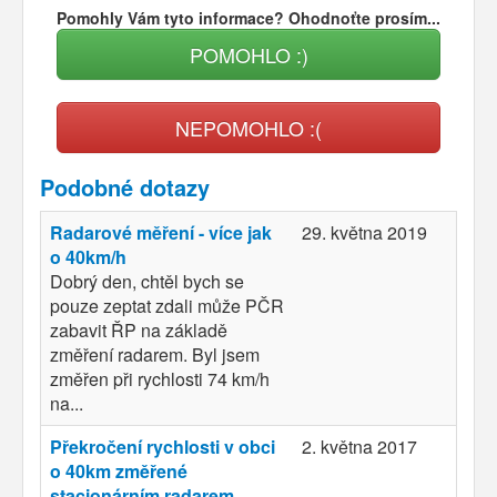
Pomohly Vám tyto informace? Ohodnoťte prosím...
POMOHLO :)
NEPOMOHLO :(
Podobné dotazy
Radarové měření - více jak
29. května 2019
o 40km/h
Dobrý den, chtěl bych se
pouze zeptat zdali může PČR
zabavit ŘP na základě
změření radarem. Byl jsem
změřen při rychlosti 74 km/h
na...
Překročení rychlosti v obci
2. května 2017
o 40km změřené
stacionárním radarem