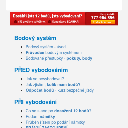
Bodový systém
Bodový systém - úvod
Průvodce
bodovým systémem
Bodované přestupky -
pokuty, body
PŘED vybodováním
Jak se nevybodovat?
Jak zjistím,
kolik mám bodů?
Odpočet bodů
- kurz bezpečné jízdy
PŘI vybodování
Co se stane po
dosažení 12 bodů
?
Podání
námitky
Průběh řízení po podání námitky
PRÁVNÍ ZASTOUPENÍ