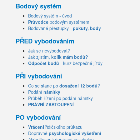
Bodový systém
Bodový systém - úvod
Průvodce
bodovým systémem
Bodované přestupky -
pokuty, body
PŘED vybodováním
Jak se nevybodovat?
Jak zjistím,
kolik mám bodů?
Odpočet bodů
- kurz bezpečné jízdy
PŘI vybodování
Co se stane po
dosažení 12 bodů
?
Podání
námitky
Průběh řízení po podání námitky
PRÁVNÍ ZASTOUPENÍ
PO vybodování
Vrácení
řidičského průkazu
Dopravně
psychologické vyšetření
Akreditovaný dopravní psycholog