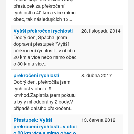
přestupek za překročení
rychlosti o 40 km a více mimo
obec, tak následujících 12...
Vyšší překročení rychlosti
28. listopadu 2014
Dobrý den, Spáchal jsem
dopravní přestupek "Vyšší
překročení rychlosti - v obci o
20 km a více nebo mimo obec
o 30 km a více...
překročení rychlosti
8. dubna 2017
Dobrý den, překročila jsem
rychlost v obci o 9
km/hod.Zaplatila jsem pokutu
a byly mi odebrány 2 body.V
případě dalšího překročení...
Přestupek: Vyšší
13. června 2012
překročení rychlosti - v obci
o 20 km více a mimo obec o