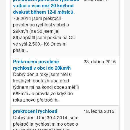
v obci o více než 20 km/hod
dvakrát během 12-ti měsíců.
7.8.2014 jsem překročil
povolenou rychlost v obci o
29km/h (na 50 jsem jel
89)Zaplatil jsem pokutu na OÚ
ve výši 2.500,- Kč Dnes mi
přišla...
Překročení povolené
23. dubna 2016
rychlosti v obci do 20km/h
Dobrý den,3 roky jsem měl 0
trestných bodů,zhruba před
týdnem mi na konci obce změřili
68km/h.Je pravda,že když do
roka znovu překročím...
prekroceni rychlosti
18. ledna 2015
Dobrý den. Dne 30.4.2014 jsem
překročila rychlost mimo obec o