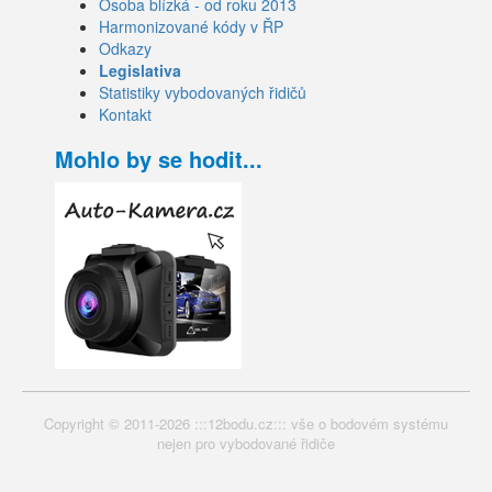
Osoba blízká - od roku 2013
Harmonizované kódy v ŘP
Odkazy
Legislativa
Statistiky vybodovaných řidičů
Kontakt
Mohlo by se hodit...
Copyright © 2011-2026 :::12bodu.cz::: vše o bodovém systému
nejen pro vybodované řidiče