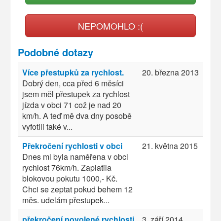
NEPOMOHLO :(
Podobné dotazy
Více přestupků za rychlost.
20. března 2013
Dobrý den, cca před 6 měsíci
jsem měl přestupek za rychlost
jízda v obci 71 což je nad 20
km/h. A teď mě dva dny posobě
vyfotili také v...
Překročení rychlosti v obci
21. května 2015
Dnes mi byla naměřena v obci
rychlost 76km/h. Zaplatila
blokovou pokutu 1000,- Kč.
Chci se zeptat pokud behem 12
měs. udelám přestupek...
překročení povolené rychlosti
3. září 2014