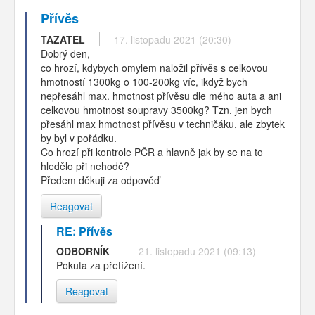
Přívěs
TAZATEL
17. listopadu 2021 (20:30)
Dobrý den,
co hrozí, kdybych omylem naložil přívěs s celkovou
hmotností 1300kg o 100-200kg víc, ikdyž bych
nepřesáhl max. hmotnost přívěsu dle mého auta a ani
celkovou hmotnost soupravy 3500kg? Tzn. jen bych
přesáhl max hmotnost přívěsu v techničáku, ale zbytek
by byl v pořádku.
Co hrozí při kontrole PČR a hlavně jak by se na to
hledělo při nehodě?
Předem děkuji za odpověď
Reagovat
RE: Přívěs
ODBORNÍK
21. listopadu 2021 (09:13)
Pokuta za přetížení.
Reagovat