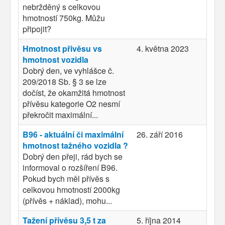
nebržděný s celkovou
hmotností 750kg. Můžu
připojit?
Hmotnost přivěsu vs
4. května 2023
hmotnost vozidla
Dobrý den, ve vyhlášce č.
209/2018 Sb. § 3 se lze
dočíst, že okamžitá hmotnost
přívěsu kategorie O2 nesmí
překročit maximální...
B96 - aktuální či maximální
26. září 2016
hmotnost tažného vozidla ?
Dobrý den přeji, rád bych se
informoval o rozšíření B96.
Pokud bych měl přívěs s
celkovou hmotností 2000kg
(přívěs + náklad), mohu...
Tažení přívěsu 3,5 t za
5. října 2014