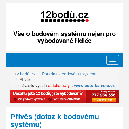
Vše o bodovém systému nejen pro
vybodované řidiče
Menu
12 bodů .cz
Poradna k bodovému systému
Přívěs
Zvažte využití
autokamery
...
www.auto-kamera.cz
Přívěs (dotaz k bodovému
systému)