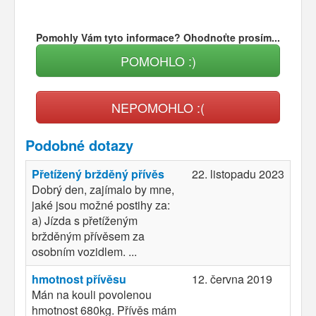
Pomohly Vám tyto informace? Ohodnoťte prosím...
POMOHLO :)
NEPOMOHLO :(
Podobné dotazy
Přetížený bržděný přívěs
22. listopadu 2023
Dobrý den, zajímalo by mne,
jaké jsou možné postihy za:
a) Jízda s přetíženým
bržděným přívěsem za
osobním vozidlem. ...
hmotnost přívěsu
12. června 2019
Mán na kouli povolenou
hmotnost 680kg. Přívěs mám