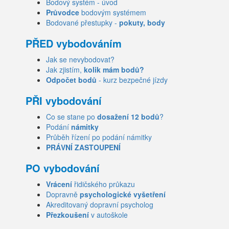
Bodový systém - úvod
Průvodce
bodovým systémem
Bodované přestupky -
pokuty, body
PŘED vybodováním
Jak se nevybodovat?
Jak zjistím,
kolik mám bodů?
Odpočet bodů
- kurz bezpečné jízdy
PŘI vybodování
Co se stane po
dosažení 12 bodů
?
Podání
námitky
Průběh řízení po podání námitky
PRÁVNÍ ZASTOUPENÍ
PO vybodování
Vrácení
řidičského průkazu
Dopravně
psychologické vyšetření
Akreditovaný dopravní psycholog
Přezkoušení
v autoškole