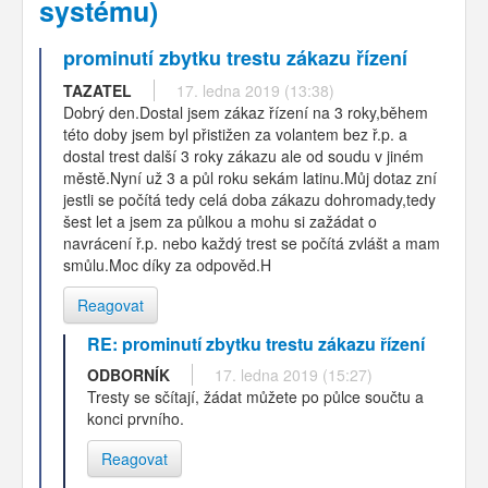
systému)
prominutí zbytku trestu zákazu řízení
TAZATEL
17. ledna 2019 (13:38)
Dobrý den.Dostal jsem zákaz řízení na 3 roky,během
této doby jsem byl přistižen za volantem bez ř.p. a
dostal trest další 3 roky zákazu ale od soudu v jiném
městě.Nyní už 3 a půl roku sekám latinu.Můj dotaz zní
jestli se počítá tedy celá doba zákazu dohromady,tedy
šest let a jsem za půlkou a mohu si zažádat o
navrácení ř.p. nebo každý trest se počítá zvlášt a mam
smůlu.Moc díky za odpověd.H
Reagovat
RE: prominutí zbytku trestu zákazu řízení
ODBORNÍK
17. ledna 2019 (15:27)
Tresty se sčítají, žádat můžete po půlce součtu a
konci prvního.
Reagovat