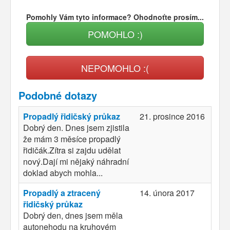
Pomohly Vám tyto informace? Ohodnoťte prosím...
POMOHLO :)
NEPOMOHLO :(
Podobné dotazy
Propadlý řidičský průkaz
21. prosince 2016
Dobrý den. Dnes jsem zjistila
že mám 3 měsíce propadlý
řidičák.Zítra si zajdu udělat
nový.Dají mi nějaký náhradní
doklad abych mohla...
Propadlý a ztracený
14. února 2017
řidičský průkaz
Dobrý den, dnes jsem měla
autonehodu na kruhovém