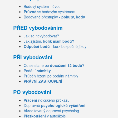
Bodový systém - úvod
Průvodce
bodovým systémem
Bodované přestupky -
pokuty, body
PŘED vybodováním
Jak se nevybodovat?
Jak zjistím,
kolik mám bodů?
Odpočet bodů
- kurz bezpečné jízdy
PŘI vybodování
Co se stane po
dosažení 12 bodů
?
Podání
námitky
Průběh řízení po podání námitky
PRÁVNÍ ZASTOUPENÍ
PO vybodování
Vrácení
řidičského průkazu
Dopravně
psychologické vyšetření
Akreditovaný dopravní psycholog
Přezkoušení
v autoškole