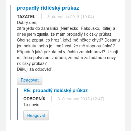
propadlý řidičský průkaz
TAZATEL
3. července 2018 (10:04)
Dobrý den,
zítra jedu do zahraničí (Německo, Rakousko, Itálie) a
dnes jsem zjistila, že mám propadlý řidičský průkaz.
Chci se zeptat, co hrozí, když mě někde chytí? Dostanu
jen pokutu, nebo je i možnost, že mě stopnou úplně?
Případně jaká pokuta mi v těchto zemích hrozí? Uznají
mi třeba potvrzení z úřadu, že mám zažádáno o nový
řidičský průkaz?
Děkuji za odpověď
Reagovat
RE: propadlý řidičský průkaz
ODBORNÍK
3. července 2018 (12:47)
To nevím.
Reagovat