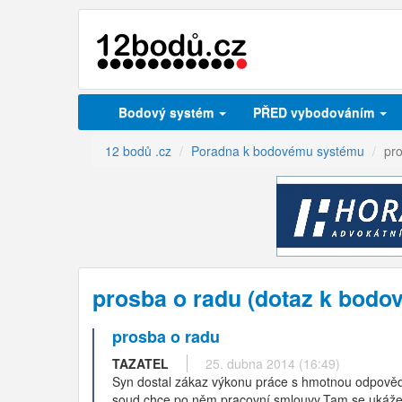
Bodový systém
PŘED vybodováním
12 bodů .cz
Poradna k bodovému systému
pr
prosba o radu (dotaz k bod
prosba o radu
TAZATEL
25. dubna 2014 (16:49)
Syn dostal zákaz výkonu práce s hmotnou odpovědn
soud chce po něm pracovní smlouvy.Tam se ukáže