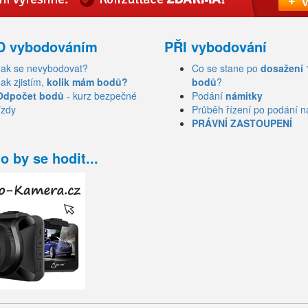
D vybodováním
PŘI vybodování
Jak se nevybodovat?
Co se stane po
dosažení 
Jak zjistím,
kolik mám bodů?
bodů
?
Odpočet bodů
- kurz bezpečné
Podání
námitky
ízdy
Průběh řízení po podání n
PRÁVNÍ ZASTOUPENÍ
o by se hodit...