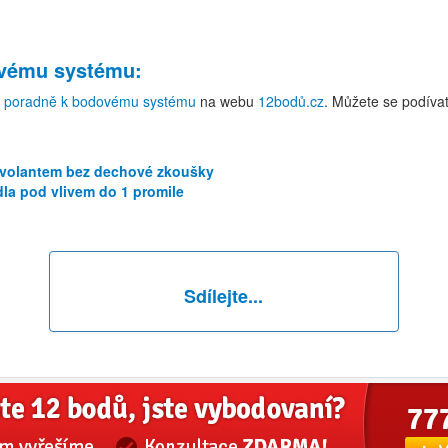
ovému systému
:
v
poradně k bodovému systému
na webu
12bodů.cz
. Můžete se podíva
a volantem bez dechové zkoušky
dla pod vlivem do 1 promile
Sdílejte...