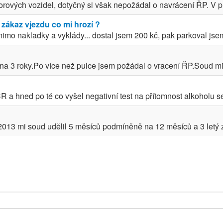
orových vozidel, dotyčný si však nepožádal o navrácení ŘP. V p
 zákaz vjezdu co mi hrozí ?
mo nakladky a vyklády... dostal jsem 200 kč, pak parkoval jsem 
 na 3 roky.Po více než pulce jsem požádal o vracení ŘP.Soud mi 
 a hned po té co vyšel negativní test na přítomnost alkoholu se
2013 mi soud udělil 5 měsíců podmíněně na 12 měsíců a 3 letý zá