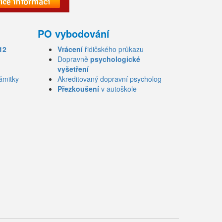
PO vybodování
12
Vrácení
řidičského průkazu
Dopravně
psychologické
vyšetření
ámitky
Akreditovaný dopravní psycholog
Přezkoušení
v autoškole