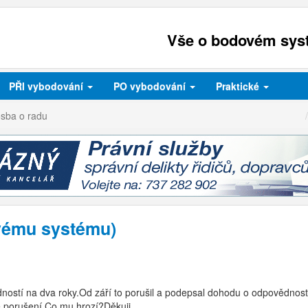
Vše o bodovém syst
PŘI
vybodování
PO
vybodování
Praktické
osba o radu
ovému systému)
ostí na dva roky.Od září to porušil a podepsal dohodu o odpovědnost
 porušení.Co mu hrozí?Děkuji