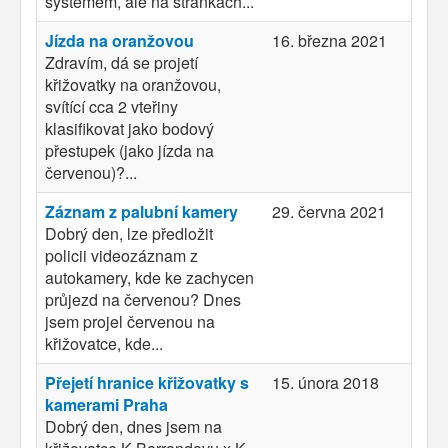
systémem, ale na stránkách...
Jízda na oranžovou
16. března 2021
Zdravím, dá se projetí
křižovatky na oranžovou,
svítící cca 2 vteřiny
klasifikovat jako bodový
přestupek (jako jízda na
červenou)?...
Záznam z palubní kamery
29. června 2021
Dobrý den, lze předložit
policii videozáznam z
autokamery, kde ke zachycen
průjezd na červenou? Dnes
jsem projel červenou na
křižovatce, kde...
Přejetí hranice křižovatky s
15. února 2018
kamerami Praha
Dobrý den, dnes jsem na