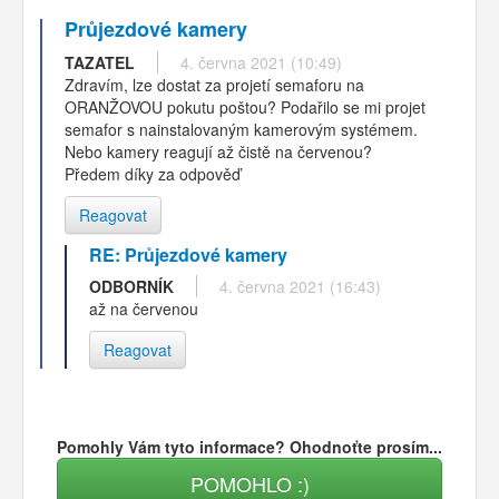
Průjezdové kamery
TAZATEL
4. června 2021 (10:49)
Zdravím, lze dostat za projetí semaforu na
ORANŽOVOU pokutu poštou? Podařilo se mi projet
semafor s nainstalovaným kamerovým systémem.
Nebo kamery reagují až čistě na červenou?
Předem díky za odpověď
Reagovat
RE: Průjezdové kamery
ODBORNÍK
4. června 2021 (16:43)
až na červenou
Reagovat
Pomohly Vám tyto informace? Ohodnoťte prosím...
POMOHLO :)