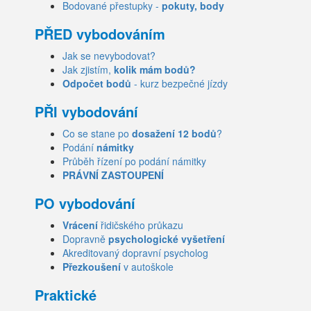
Bodované přestupky -
pokuty, body
PŘED vybodováním
Jak se nevybodovat?
Jak zjistím,
kolik mám bodů?
Odpočet bodů
- kurz bezpečné jízdy
PŘI vybodování
Co se stane po
dosažení 12 bodů
?
Podání
námitky
Průběh řízení po podání námitky
PRÁVNÍ ZASTOUPENÍ
PO vybodování
Vrácení
řidičského průkazu
Dopravně
psychologické vyšetření
Akreditovaný dopravní psycholog
Přezkoušení
v autoškole
Praktické