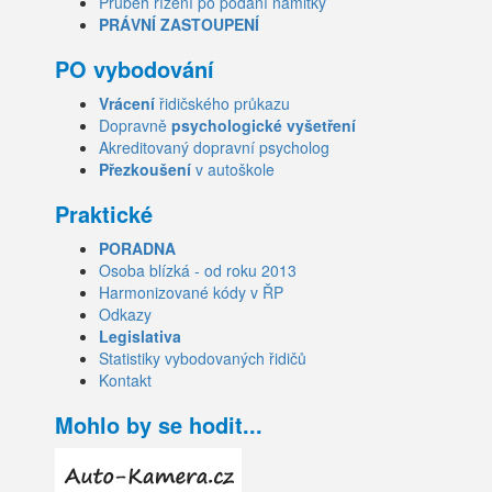
Průběh řízení po podání námitky
PRÁVNÍ ZASTOUPENÍ
PO vybodování
Vrácení
řidičského průkazu
Dopravně
psychologické vyšetření
Akreditovaný dopravní psycholog
Přezkoušení
v autoškole
Praktické
PORADNA
Osoba blízká - od roku 2013
Harmonizované kódy v ŘP
Odkazy
Legislativa
Statistiky vybodovaných řidičů
Kontakt
Mohlo by se hodit...