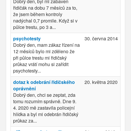
Dobrý den, byl mi zabaven
řidičák na dobu 7 měsíců za to,
že jsem během kontroly
nadýchal 0,7 promile. Když si v
půlce trestu, po 3 a...
psychotesty
30. června 2014
Dobrý den, mam zákaz řízení na
12 měsíců bylo mi zděleno že
při půlce trestu mi řidičský
průkaz vrátí mohu si zařídit
psychotesty...
dotaz k odebrání řidičského
20. května 2020
oprávnění
Dobrý den, chci se zeptat, zda
tomu rozumím správně. Dne 9.
4. 2020 mě zastavila policejní
hlídka a byl mi odebrán řidičský
průkaz za...