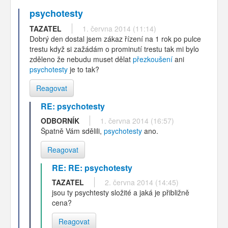
psychotesty
TAZATEL
1. června 2014 (11:14)
Dobrý den dostal jsem zákaz řízení na 1 rok po pulce
trestu když si zažádám o prominutí trestu tak mi bylo
zděleno že nebudu muset dělat
přezkoušení
ani
psychotesty
je to tak?
Reagovat
RE: psychotesty
ODBORNÍK
1. června 2014 (16:57)
Špatně Vám sdělili,
psychotesty
ano.
Reagovat
RE: RE: psychotesty
TAZATEL
2. června 2014 (14:45)
jsou ty psychtesty složité a jaká je přibližně
cena?
Reagovat