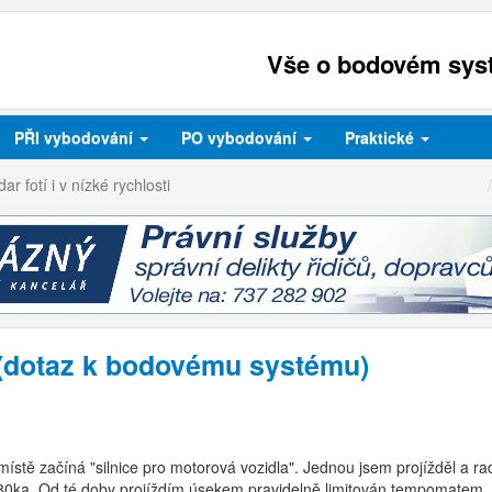
Vše o bodovém syst
PŘI
vybodování
PO
vybodování
Praktické
ar fotí i v nízké rychlosti
ti (dotaz k bodovému systému)
tě začíná "silnice pro motorová vozidla". Jednou jsem projížděl a rada
á 80ka. Od té doby projíždím úsekem pravidelně limitován tempomatem, 