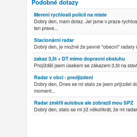
Podobné dotazy
Mereni rychlosti policii na miste
Dobry den, mam dotaz. Jel jsme v praze rychlosti
ten prave...
Stacionární radar
Dobrý den, je možné že pevné "obecní" radary měř
zakaz 3,5t + DT mimo dopravní obsluhu
Projížděl jsem úsekem se zákazem 3,5t na stavb
Radar v obci - predjizdeni
Dobry den, Dnes se mi stalo ze jsem prijizdel do
moment...
Radar změřil autobus ale zobrazil mou SPZ
Dobrý den, stalo se mi již několikrát, že mi rada