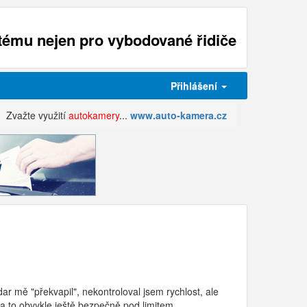
ému nejen pro vybodované řidiče
Přihlášení
Zvažte využití
autokamery
...
www.auto-kamera.cz
r mě "překvapil", nekontroloval jsem rychlost, ale
a to obvykle ještě bezpečně pod limitem