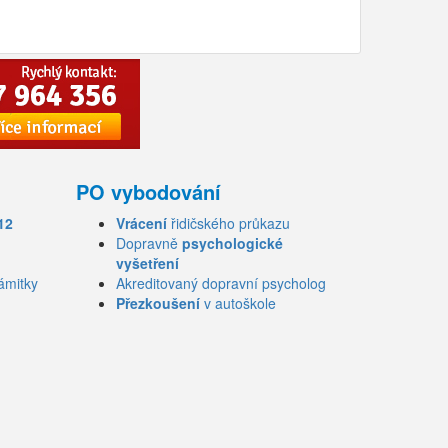
PO vybodování
12
Vrácení
řidičského průkazu
Dopravně
psychologické
vyšetření
ámitky
Akreditovaný dopravní psycholog
Přezkoušení
v autoškole