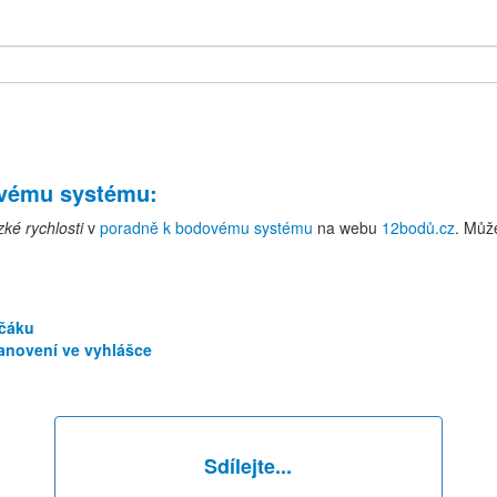
ovému systému
:
zké rychlosti
v
poradně k bodovému systému
na webu
12bodů.cz
. Můž
ičáku
anovení ve vyhlášce
Sdílejte...