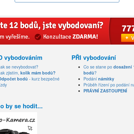
D vybodováním
PŘI vybodování
Jak se nevybodovat?
Co se stane po
dosažení 
Jak zjistím,
kolik mám bodů?
bodů
?
Odpočet bodů
- kurz bezpečné
Podání
námitky
ízdy
Průběh řízení po podání n
PRÁVNÍ ZASTOUPENÍ
o by se hodit...