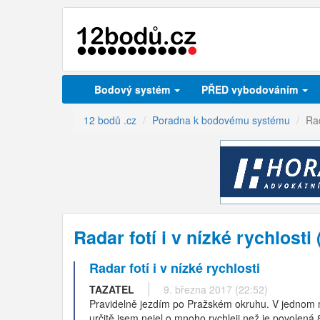
Bodový systém
PŘED vybodováním
12 bodů .cz
Poradna k bodovému systému
Rad
Radar fotí i v nízké rychlos
Radar fotí i v nízké rychlosti
TAZATEL
9. března 2017 (22:52)
Pravidelně jezdím po Pražském okruhu. V jednom mís
určitě jsem nejel o mnoho rychleji než je povolen