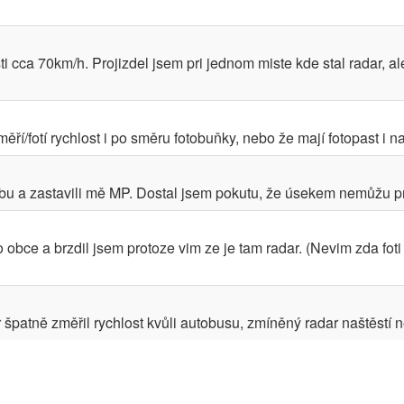
 cca 70km/h. Projizdel jsem pri jednom miste kde stal radar, ale
í/fotí rychlost i po směru fotobuňky, nebo že mají fotopast i n
u a zastavili mě MP. Dostal jsem pokutu, že úsekem nemůžu projí
 obce a brzdil jsem protoze vim ze je tam radar. (Nevim zda foti
r špatně změřil rychlost kvůli autobusu, zmíněný radar naštěstí n