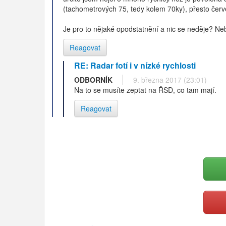
(tachometrových 75, tedy kolem 70ky), přesto červ
Je pro to nějaké opodstatnění a nic se neděje? N
Reagovat
RE: Radar fotí i v nízké rychlosti
ODBORNÍK
9. března 2017 (23:01)
Na to se musíte zeptat na ŘSD, co tam mají.
Reagovat