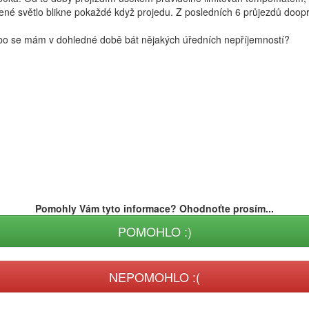
ené světlo blikne pokaždé když projedu. Z posledních 6 průjezdů doopr
ebo se mám v dohledné době bát nějakých úředních nepříjemností?
Pomohly Vám tyto informace? Ohodnoťte prosím...
POMOHLO :)
NEPOMOHLO :(