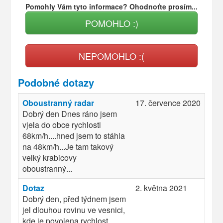
Pomohly Vám tyto informace? Ohodnoťte prosím...
POMOHLO :)
NEPOMOHLO :(
Podobné dotazy
Oboustranný radar
17. července 2020
Dobrý den Dnes ráno jsem
vjela do obce rychlosti
68km/h....hned jsem to stáhla
na 48km/h...Je tam takový
velký krabicovy
oboustranný...
Dotaz
2. května 2021
Dobrý den, před týdnem jsem
jel dlouhou rovinu ve vesnici,
kde je povolena rychlost