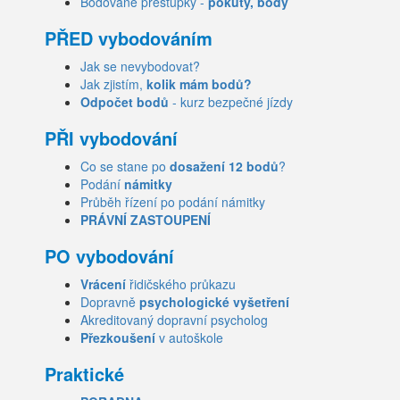
Bodované přestupky -
pokuty, body
PŘED vybodováním
Jak se nevybodovat?
Jak zjistím,
kolik mám bodů?
Odpočet bodů
- kurz bezpečné jízdy
PŘI vybodování
Co se stane po
dosažení 12 bodů
?
Podání
námitky
Průběh řízení po podání námitky
PRÁVNÍ ZASTOUPENÍ
PO vybodování
Vrácení
řidičského průkazu
Dopravně
psychologické vyšetření
Akreditovaný dopravní psycholog
Přezkoušení
v autoškole
Praktické