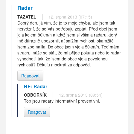
Radar
TAZATEL
12. srpna 2013 (07:15)
Dobrý den, já vím, že je to moje chyba, ale jsem tak
nervózní, že se Vás potřebuju zeptat. Před obcí jsem
jela kolem 80km/h a když jsem si všimla radaru,který
mě důrazně upozornil, ať snížím rychlost, okamžitě
jsem zpomalila. Do obce jsem vjela 50km/h. Teď mám
strach, může se stát, že mi přijde pokuta nebo to radar
vyhodnotil tak, že jsem do obce vjela povolenou
rychlostí? Děkuju mockrát za odpověď.
Reagovat
RE: Radar
ODBORNÍK
12. srpna 2013 (09:54)
Top jsou radary informativní preventivní.
Reagovat