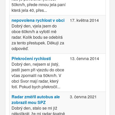
50km/h, přede mnou jela paní
která jela 40, přes...
nepovolena rychlost v obci
17. května 2014
Dobrý den, vjela jsem do
obce 60km/h a vyfotil mě
radar. Kolik bodu se odebírá
za tento přestupek. Děkuji za
odpověď.
Překročení rychlosti
13. června 2014
Dobrý den, nejsem si jistý,
jestli jsem při vjezdu do obce
včas zpomalil na 50km/h. V
obci Svor mají radar, který
fotí. Pokud bych překročil...
Radar změřil autobus ale
3. června 2021
zobrazil mou SPZ
Dobrý den, stalo se mi již
několikrát, že mi radar špatně