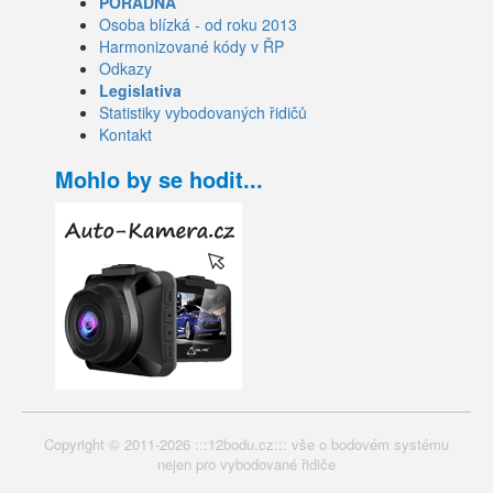
PORADNA
Osoba blízká - od roku 2013
Harmonizované kódy v ŘP
Odkazy
Legislativa
Statistiky vybodovaných řidičů
Kontakt
Mohlo by se hodit...
Copyright © 2011-2026 :::12bodu.cz::: vše o bodovém systému
nejen pro vybodované řidiče