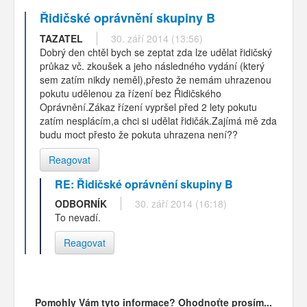
Řidičské oprávnění skupiny B
TAZATEL
30. září 2014 (13:56)
Dobrý den chtěl bych se zeptat zda lze udělat řidičský
průkaz vč. zkoušek a jeho následného vydání (který
sem zatím nikdy neměl),přesto že nemám uhrazenou
pokutu udělenou za řízení bez Řidičského
Oprávnění.Zákaz řízení vypršel před 2 lety pokutu
zatím nesplácím,a chci si udělat řidičák.Zajímá mě zda
budu moct přesto že pokuta uhrazena není??
Reagovat
RE: Řidičské oprávnění skupiny B
ODBORNÍK
30. září 2014 (16:18)
To nevadí.
Reagovat
Pomohly Vám tyto informace? Ohodnoťte prosím...