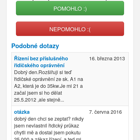
POMOHLO :)
NEPOMOHLO :(
Podobné dotazy
Řízení bez příslušného
16. března 2013
řidičského oprávnění
Dobrý den.Rozšiřuji si teď
řidičské oprávnění ze sk. A1 na
A2, která je do 35kw.Je mi 21 a
začal jsem si ho dělat
25.5.2012 ,ale stejně...
otázka
7. června 2016
dobrý den chci se zeptat? nikdy
jsem nevlastnil řidický průkaz
chytli mě a dostal jsem pokutu
25.000 a zákaz řízení. a ted mi