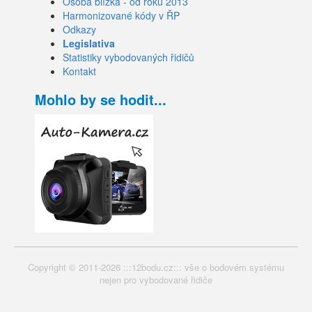
Osoba blízká - od roku 2013
Harmonizované kódy v ŘP
Odkazy
Legislativa
Statistiky vybodovaných řidičů
Kontakt
Mohlo by se hodit...
Copyright © 2011-2026 :::12bodu.cz::: vše o bodovém systému
nejen pro vybodované řidiče