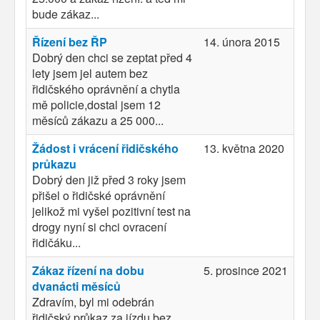
bude zákaz...
Řízení bez ŘP
14. února 2015
Dobrý den chci se zeptat před 4
lety jsem jel autem bez
řidičského oprávnění a chytla
mě policie,dostal jsem 12
měsíců zákazu a 25 000...
Žádost i vrácení řidičského
13. května 2020
průkazu
Dobrý den již před 3 roky jsem
přišel o řidičské oprávnění
jelikož mi vyšel pozitivní test na
drogy nyní si chci ovracení
řidičáku...
Zákaz řízení na dobu
5. prosince 2021
dvanácti měsíců
Zdravím, byl mi odebrán
řidičský průkaz za jízdu bez