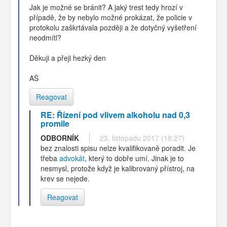
Jak je možné se bránit? A jaký trest tedy hrozí v
případě, že by nebylo možné prokázat, že policie v
protokolu zaškrtávala později a že dotyčný vyšetření
neodmítl?
Děkuji a přeji hezký den
AŠ
Reagovat
RE: Řízení pod vlivem alkoholu nad 0,3
promile
ODBORNÍK
23. listopadu 2017 (18:27)
bez znalosti spisu nelze kvalifikovaně poradit. Je
třeba
advokát
, který to dobře umí. Jinak je to
nesmysl, protože když je kalibrovaný přístroj, na
krev se nejede.
Reagovat