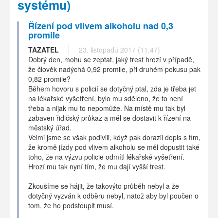
systému)
Řízení pod vlivem alkoholu nad 0,3
promile
TAZATEL
23. listopadu 2017 (11:47)
Dobrý den, mohu se zeptat, jaký trest hrozí v případě,
že člověk nadýchá 0,92 promile, při druhém pokusu pak
0,82 promile?
Během hovoru s policií se dotyčný ptal, zda je třeba jet
na lékařské vyšetření, bylo mu sděleno, že to není
třeba a nijak mu to nepomůže. Na místě mu tak byl
zabaven řidičský průkaz a měl se dostavit k řízení na
městský úřad.
Velmi jsme se však podivili, když pak dorazil dopis s tím,
že kromě jízdy pod vlivem alkoholu se měl dopustit také
toho, že na výzvu policie odmítl lékařské vyšetření.
Hrozí mu tak nyní tím, že mu dají vyšší trest.
Zkoušíme se hájit, že takovýto průběh nebyl a že
dotyčný vyzván k odběru nebyl, natož aby byl poučen o
tom, že ho podstoupit musí.