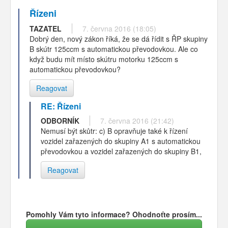
Řízeni
TAZATEL
7. června 2016 (18:05)
Dobrý den, nový zákon říká, že se dá řídit s ŘP skupiny
B skútr 125ccm s automatickou převodovkou. Ale co
když budu mít místo skútru motorku 125ccm s
automatickou převodovkou?
Reagovat
RE: Řízeni
ODBORNÍK
7. června 2016 (21:42)
Nemusí být skůtr: c) B opravňuje také k řízení
vozidel zařazených do skupiny A1 s automatickou
převodovkou a vozidel zařazených do skupiny B1,
Reagovat
Pomohly Vám tyto informace? Ohodnoťte prosím...