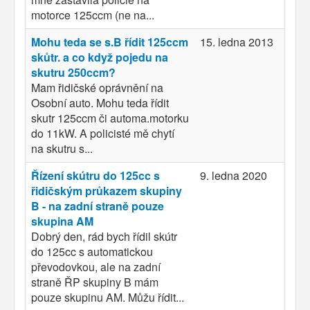
motorce 125ccm (ne na...
Mohu teda se s.B řídit 125ccm
15. ledna 2013
skůtr. a co když pojedu na
skutru 250ccm?
Mam řidičské oprávnění na
Osobní auto. Mohu teda řídit
skutr 125ccm či automa.motorku
do 11kW. A policisté mě chytí
na skutru s...
Řízení skútru do 125cc s
9. ledna 2020
řidičským průkazem skupiny
B - na zadní straně pouze
skupina AM
Dobrý den, rád bych řídil skútr
do 125cc s automatickou
převodovkou, ale na zadní
straně ŘP skupiny B mám
pouze skupinu AM. Můžu řídit...