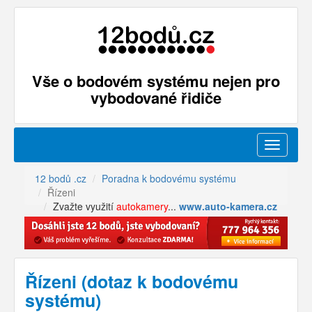
Vše o bodovém systému nejen pro
vybodované řidiče
Menu
12 bodů .cz
Poradna k bodovému systému
Řízeni
Zvažte využití
autokamery
...
www.auto-kamera.cz
Řízeni (dotaz k bodovému
systému)