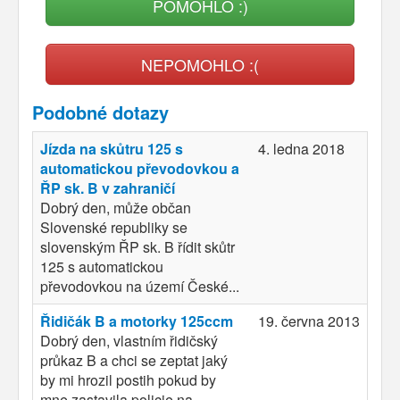
POMOHLO :)
NEPOMOHLO :(
Podobné dotazy
Jízda na skůtru 125 s
4. ledna 2018
automatickou převodovkou a
ŘP sk. B v zahraničí
Dobrý den, může občan
Slovenské republiky se
slovenským ŘP sk. B řídit skůtr
125 s automatickou
převodovkou na území České...
Řidičák B a motorky 125ccm
19. června 2013
Dobrý den, vlastním řidičský
průkaz B a chci se zeptat jaký
by mi hrozil postih pokud by
mne zastavila policie na