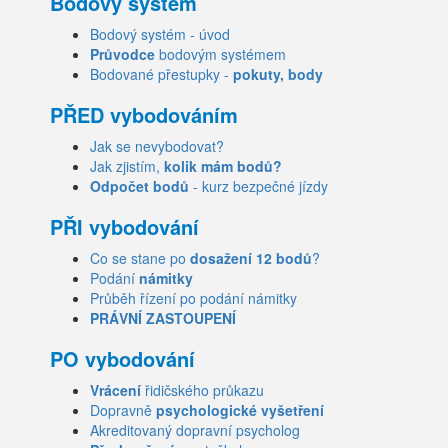
Bodový systém
Bodový systém - úvod
Průvodce
bodovým systémem
Bodované přestupky -
pokuty, body
PŘED vybodováním
Jak se nevybodovat?
Jak zjistím,
kolik mám bodů?
Odpočet bodů
- kurz bezpečné jízdy
PŘI vybodování
Co se stane po
dosažení 12 bodů
?
Podání
námitky
Průběh řízení po podání námitky
PRÁVNÍ ZASTOUPENÍ
PO vybodování
Vrácení
řidičského průkazu
Dopravně
psychologické vyšetření
Akreditovaný dopravní psycholog