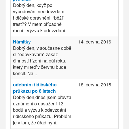
Dobrý den, když po
vybodování neodevzdam
řidičské oprávněni, “běží”
trest?? V mem případně
roční.. Výzvu k odevzdání...
Námitky
14. června 2016
Dobrý den, v současné době
si "odpykávám" zákaz
činnosti řízení na půl roku,
který mi teď v červnu bude
končit. Na...
odebrání řidičského
18. června 2015
průkazu po 6 letech
Dobrý den,dnes jsem převzal
oznámení o dasažení 12
bodů a výzvu k odevzdání
řidičského průkazu. Problém
je v tom, že úřad nyní...