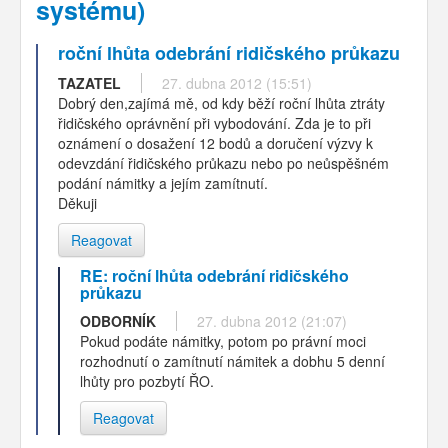
systému)
roční lhůta odebrání ridičského průkazu
TAZATEL
27. dubna 2012 (15:51)
Dobrý den,zajímá mě, od kdy běží roční lhůta ztráty
řidičského oprávnění při vybodování. Zda je to při
oznámení o dosažení 12 bodů a doručení výzvy k
odevzdání řidičského průkazu nebo po neůspěšném
podání námitky a jejím zamítnutí.
Děkuji
Reagovat
RE: roční lhůta odebrání ridičského
průkazu
ODBORNÍK
27. dubna 2012 (21:07)
Pokud podáte námitky, potom po právní moci
rozhodnutí o zamítnutí námitek a dobhu 5 denní
lhůty pro pozbytí ŘO.
Reagovat