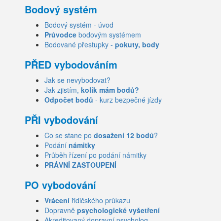
Bodový systém
Bodový systém - úvod
Průvodce
bodovým systémem
Bodované přestupky -
pokuty, body
PŘED vybodováním
Jak se nevybodovat?
Jak zjistím,
kolik mám bodů?
Odpočet bodů
- kurz bezpečné jízdy
PŘI vybodování
Co se stane po
dosažení 12 bodů
?
Podání
námitky
Průběh řízení po podání námitky
PRÁVNÍ ZASTOUPENÍ
PO vybodování
Vrácení
řidičského průkazu
Dopravně
psychologické vyšetření
Akreditovaný dopravní psycholog