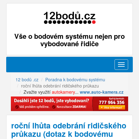
Vše o bodovém systému nejen pro
vybodované řidiče
Menu
12 bodů .cz
Poradna k bodovému systému
roční lhůta odebrání ridičského průkazu
Zvažte využití
autokamery
...
www.auto-kamera.cz
roční lhůta odebrání ridičského
průkazu (dotaz k bodovému