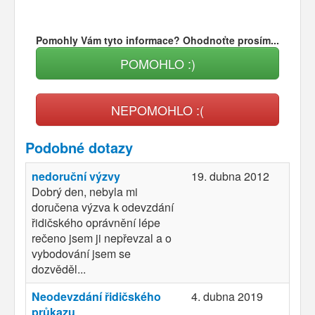
Pomohly Vám tyto informace? Ohodnoťte prosím...
POMOHLO :)
NEPOMOHLO :(
Podobné dotazy
nedoruční výzvy
19. dubna 2012
Dobrý den, nebyla mi
doručena výzva k odevzdání
řidičského oprávnění lépe
rečeno jsem ji nepřevzal a o
vybodování jsem se
dozvěděl...
Neodevzdání řidičského
4. dubna 2019
průkazu