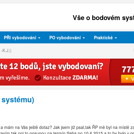
Vše o bodovém syst
PŘI
vybodování
PO
vybodování
Praktické
-K.J.|:
u systému)
a mám na Vás ještě dotaz? Jak jsem již psal,tak ŘP mě byl na místě z
vím tak oni to posunou na termín třeba po 10.6.2015 a to by bylo v po