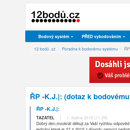
Bodový systém
PŘED vybodováním
12 bodů .cz
Poradna k bodovému systému
ŘP 
ŘP -K.J.|: (dotaz k bodovém
ŘP -K.J.|:
TAZATEL
1. dubna 2015 (11:29)
Dobrý den,mockrát děkuji za Vaší rychlou odpověd 
jednání,které je 27.4.2015 z důvodu nemoci nedosta