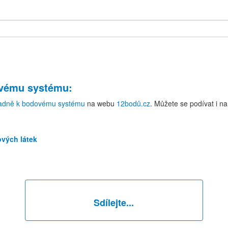
ovému systému
:
adně k bodovému systému
na webu
12bodů.cz
. Můžete se podívat i n
ových látek
Sdílejte...