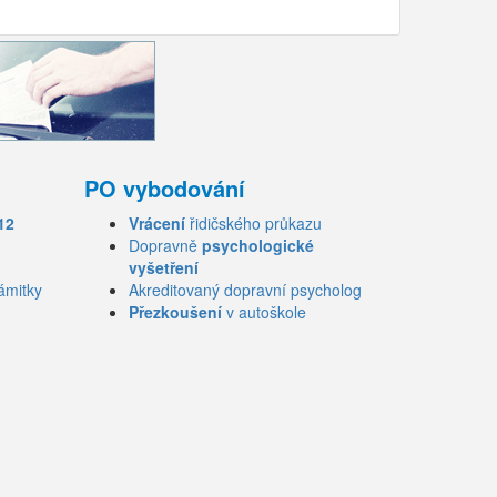
PO vybodování
12
Vrácení
řidičského průkazu
Dopravně
psychologické
vyšetření
ámitky
Akreditovaný dopravní psycholog
Přezkoušení
v autoškole