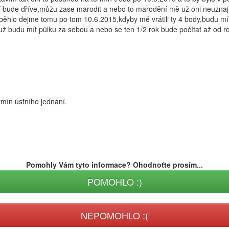
ní bude dříve,můžu zase marodit a nebo to marodění mě už oni neuznaj
ěhlo dejme tomu po tom 10.6.2015,kdyby mě vrátili ty 4 body,budu mít 
už budu mít půlku za sebou a nebo se ten 1/2 rok bude počítat až od r
rmín ústního jednání.
Pomohly Vám tyto informace? Ohodnoťte prosím...
POMOHLO :)
NEPOMOHLO :(