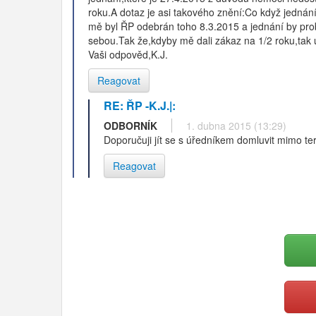
roku.A dotaz je asi takového znění:Co když jedná
mě byl ŘP odebrán toho 8.3.2015 a jednání by prob
sebou.Tak že,kdyby mě dali zákaz na 1/2 roku,tak 
Vaši odpověd,K.J.
Reagovat
RE: ŘP -K.J.|:
ODBORNÍK
1. dubna 2015 (13:29)
Doporučuji jít se s úředníkem domluvit mimo te
Reagovat