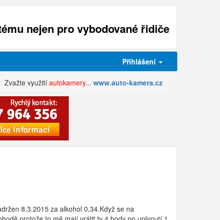
ému nejen pro vybodované řidiče
Přihlášení
Zvažte využití
autokamery
...
www.auto-kamera.cz
adržen 8.3.2015 za alkohol 0,34.Když se na
hodě,protože to mě mají vrátit ty 4 body po uplynutí 1