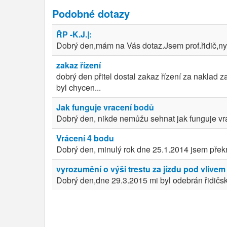
Podobné dotazy
ŘP -K.J.|:
Dobrý den,mám na Vás dotaz.Jsem prof.řidič,nyn
zakaz řízení
dobrý den přitel dostal zakaz řízení za naklad
byl chycen...
Jak funguje vracení bodů
Dobrý den, nikde nemůžu sehnat jak funguje vrá
Vrácení 4 bodu
Dobrý den, minulý rok dne 25.1.2014 jsem překro
vyrozumění o výši trestu za jízdu pod vliv
Dobrý den,dne 29.3.2015 mi byl odebrán řidičský