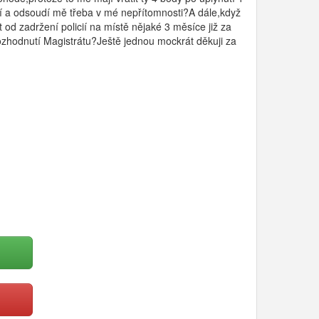
í a odsoudí mě třeba v mé nepřítomnosti?A dále,když
od zadržení policií na místě nějaké 3 měsíce již za
ozhodnutí Magistrátu?Ještě jednou mockrát děkuji za