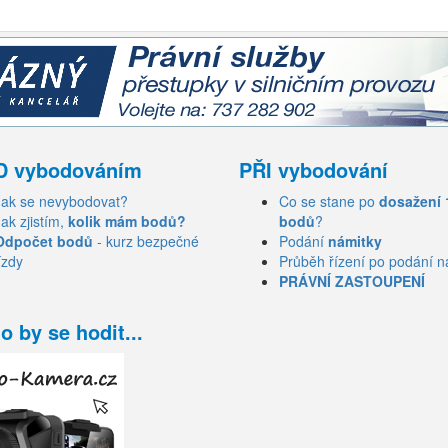
D vybodováním
PŘI vybodování
Jak se nevybodovat?
Co se stane po
dosažení 
Jak zjistím,
kolik mám bodů?
bodů
?
Odpočet bodů
- kurz bezpečné
Podání
námitky
ízdy
Průběh řízení po podání n
PRÁVNÍ ZASTOUPENÍ
o by se hodit...