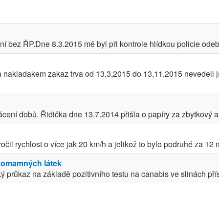
í bez ŘP.Dne 8.3.2015 mě byl při kontrole hlídkou policie odeb
 za nakladakem zakaz trva od 13,3,2015 do 13,11,2015 nevedeli
cení dobů. Řidička dne 13.7.2014 přišla o papíry za zbytkový al
čil rychlost o více jak 20 km/h a jelikož to bylo podruhé za 12 
em omamných látek
 průkaz na základě pozitivního testu na canabis ve slinách pří