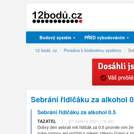
Bodový systém
PŘED vybodováním
12 bodů .cz
Poradna k bodovému systému
Seb
Sebrání řidičáku za alkohol 
Sebrání řidičáku za alkohol 0.5
TAZATEL
27. května 2021 (16:42)
Dobrý den sebrali mě řidičák za 0.5 promile vím že
mám rovnou asi počítat s rokem zákazu řízení a n