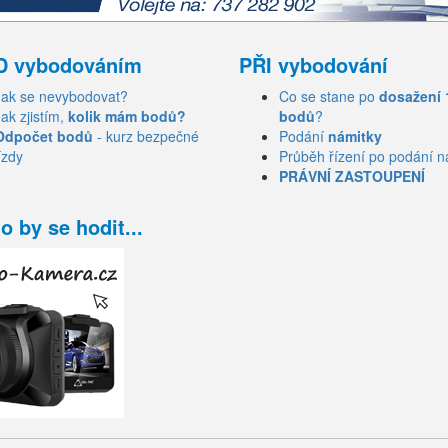
D vybodováním
PŘI vybodování
Jak se nevybodovat?
Co se stane po
dosažení 
Jak zjistím,
kolik mám bodů?
bodů
?
Odpočet bodů
- kurz bezpečné
Podání
námitky
ízdy
Průběh řízení po podání n
PRÁVNÍ ZASTOUPENÍ
o by se hodit...