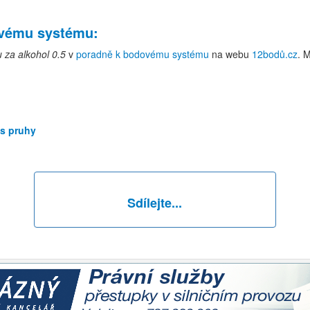
ovému systému
:
u za alkohol 0.5
v
poradně k bodovému systému
na webu
12bodů.cz
. 
 s pruhy
Sdílejte...