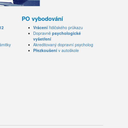
PO vybodování
12
Vrácení
řidičského průkazu
Dopravně
psychologické
vyšetření
ámitky
Akreditovaný dopravní psycholog
Přezkoušení
v autoškole