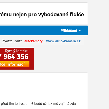
ému nejen pro vybodované řidiče
Přihlášení
Zvažte využití
autokamery
...
www.auto-kamera.cz
e před tím to trestem 6 bodů už tak mě zajímá zda