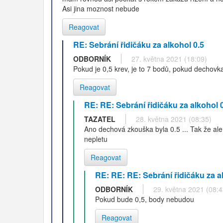
Asi jina moznost nebude
Reagovat
RE: Sebrání řidičáku za alkohol 0.5
ODBORNÍK
27. května 2021 (18:09)
Pokud je 0,5 krev, je to 7 bodů, pokud dechovk
Reagovat
RE: RE: Sebrání řidičáku za alkohol 
TAZATEL
28. května 2021 (08:35)
Ano dechová zkouška byla 0.5 ... Tak že al
nepletu
Reagovat
RE: RE: RE: Sebrání řidičáku za a
ODBORNÍK
29. května 2021 (08:4
Pokud bude 0,5, body nebudou
Reagovat