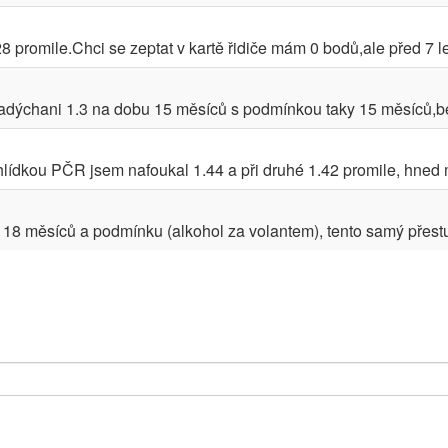
8 promile.Chci se zeptat v kartě řidiče mám 0 bodů,ale před 7 le
 nadýchani 1.3 na dobu 15 měsíců s podmínkou taky 15 měsíců,bez
hlídkou PČR jsem nafoukal 1.44 a při druhé 1.42 promile, hned m
8 měsíců a podmínku (alkohol za volantem), tento samý přestupe