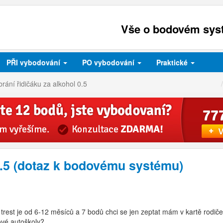
Vše o bodovém syst
PŘI
vybodování
PO
vybodování
Praktické
rání řidičáku za alkohol 0.5
0.5 (dotaz k bodovému systému)
 trest je od 6-12 měsíců a 7 bodů chci se jen zeptat mám v kartě rodič
ové autoškoly?