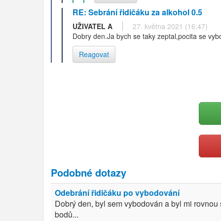
RE: Sebrání řidičáku za alkohol 0.5
UŽIVATEL A
27. května 2021 (16:47)
Dobry den.Ja bych se taky zeptal,pocita se vy
Reagovat
Podobné dotazy
Odebrání řidičáku po vybodování
Dobrý den, byl sem vybodován a byl mi rovnou s
bodů...