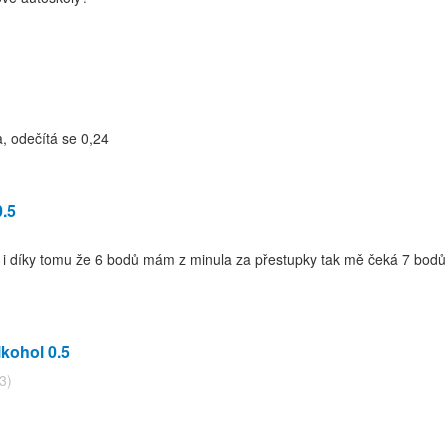
a, odečítá se 0,24
0.5
e i díky tomu že 6 bodů mám z minula za přestupky tak mě čeká 7 bodů 
lkohol 0.5
3)