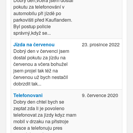
Dobrý den,vcera jsem dostal
pokutu za telefonování v
automobilu při jízdě po
parkovišti před Kauflandem.
Byl postup policie
správný,když se...
Jízda na červenou
23. prosince 2022
Dobrý den v červenci jsem
dostal pokutu za jízdu na
červenou a včera bohužel
jsem projel tak též na
červenou už bych nestačil
dobrzdit tak...
Telefonovani
9. července 2020
Dobry den chtel bych se
zeptat zda li je povoleno
telefonovat za jizdy kdyz mam
mobil v drzaku na přistroje
desce a telefonuju pres