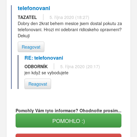
telefonovani
TAZATEL
5. října 2020 (18:27)
Dobry den 2krat behem mesice jsem dostal pokutu za
telefonovani. Hrozi mi odebrani ridicskeho opravneni?
Dekuji
Reagovat
RE: telefonovani
ODBORNÍK
5. října 2020 (20:17)
jen když se vybodujete
Reagovat
Pomohly Vám tyto informace? Ohodnoťte prosím...
POMOHLO :)