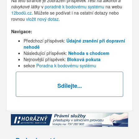
Na této stránce je zobrazen příspěvek
Test na alkohol a
návykové látky
v
poradně k bodovému systému
na webu
12bodů.cz
. Můžete se podívat i na ostatní dotazy nebo
rovnou
vložit nový dotaz
.
Navigace:
Předchozí příspěvek:
Údajné zranění při dopravní
nehodě
Následující příspěvek:
Nehoda s chodcem
Nejnovější příspěvek:
Bloková pokuta
sekce
Poradna k bodovému systému
Sdílejte...