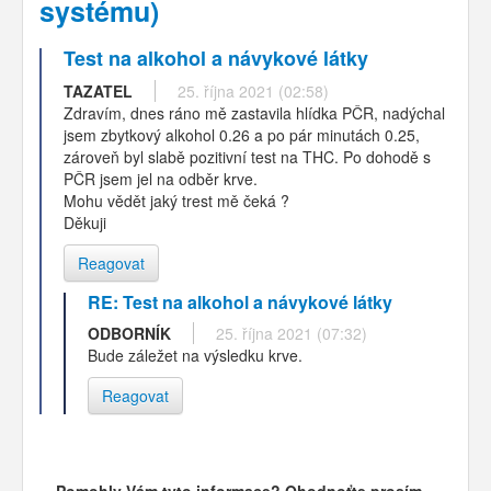
systému)
Test na alkohol a návykové látky
TAZATEL
25. října 2021 (02:58)
Zdravím, dnes ráno mě zastavila hlídka PČR, nadýchal
jsem zbytkový alkohol 0.26 a po pár minutách 0.25,
zároveň byl slabě pozitivní test na THC. Po dohodě s
PČR jsem jel na odběr krve.
Mohu vědět jaký trest mě čeká ?
Děkuji
Reagovat
RE: Test na alkohol a návykové látky
ODBORNÍK
25. října 2021 (07:32)
Bude záležet na výsledku krve.
Reagovat
Pomohly Vám tyto informace? Ohodnoťte prosím...