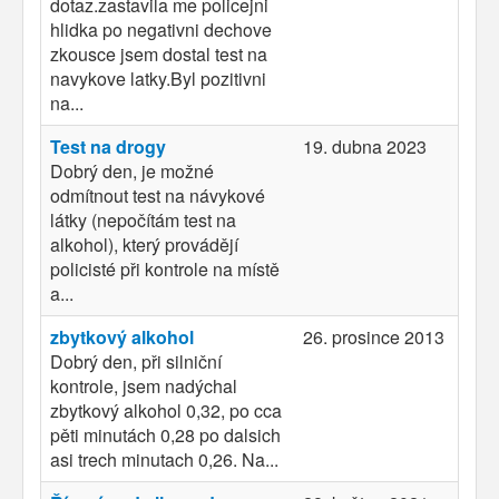
dotaz.zastavila me policejni
hlidka po negativni dechove
zkousce jsem dostal test na
navykove latky.Byl pozitivni
na...
Test na drogy
19. dubna 2023
Dobrý den, je možné
odmítnout test na návykové
látky (nepočítám test na
alkohol), který provádějí
policisté při kontrole na místě
a...
zbytkový alkohol
26. prosince 2013
Dobrý den, při silniční
kontrole, jsem nadýchal
zbytkový alkohol 0,32, po cca
pěti minutách 0,28 po dalsich
asi trech minutach 0,26. Na...