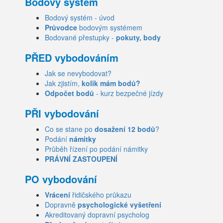
Bodový systém
Bodový systém - úvod
Průvodce
bodovým systémem
Bodované přestupky -
pokuty, body
PŘED vybodováním
Jak se nevybodovat?
Jak zjistím,
kolik mám bodů?
Odpočet bodů
- kurz bezpečné jízdy
PŘI vybodování
Co se stane po
dosažení 12 bodů
?
Podání
námitky
Průběh řízení po podání námitky
PRÁVNÍ ZASTOUPENÍ
PO vybodování
Vrácení
řidičského průkazu
Dopravně
psychologické vyšetření
Akreditovaný dopravní psycholog