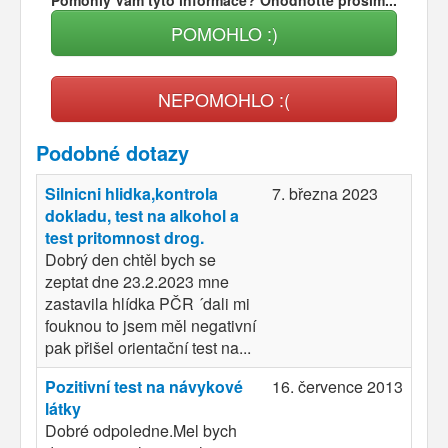
POMOHLO :)
NEPOMOHLO :(
Podobné dotazy
Silnicni hlidka,kontrola
7. března 2023
dokladu, test na alkohol a
test pritomnost drog.
Dobrý den chtěl bych se
zeptat dne 23.2.2023 mne
zastavila hlídka PČR ´dali mi
fouknou to jsem měl negativní
pak přišel orientační test na...
Pozitivní test na návykové
16. července 2013
látky
Dobré odpoledne.Mel bych