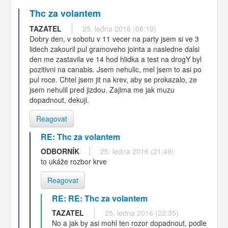
Thc za volantem
TAZATEL
25. ledna 2016 (08:19)
Dobry den, v sobotu v 11 vecer na party jsem si ve 3
lidech zakouril pul gramoveho jointa a nasledne dalsi
den me zastavila ve 14 hod hlidka a test na drogY byl
pozitivni na canabis. Jsem nehulic, mel jsem to asi po
pul roce. Chtel jsem jit na krev, aby se prokazalo, ze
jsem nehulil pred jizdou. Zajima me jak muzu
dopadnout, dekuji.
Reagovat
RE: Thc za volantem
ODBORNÍK
25. ledna 2016 (21:49)
to ukáže rozbor krve
Reagovat
RE: RE: Thc za volantem
TAZATEL
25. ledna 2016 (22:35)
No a jak by asi mohl ten rozor dopadnout, podle