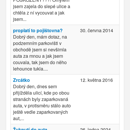
jsem zajela do slepé ulice a
chtěla z ní vycouvat a jak
jsem...
proplatí to pojištovna?
30. června 2014
Dobrý den, mám dotaz, na
podzemním parkovišti v
obchodě jsem si nevšimla
auta za mnou a jak jsem
couvala, tak jsem do něho
lehounce tukla....
Zrcátko
12. května 2016
Dobrý den, dnes sem
přijížděla ulicí, kde po obou
stranách byly zaparkovaná
auta, v protisměru stálo auto
ještě vedle zaparkovaných
aut,...
Ťuknutí do auta
26. ledna 2024