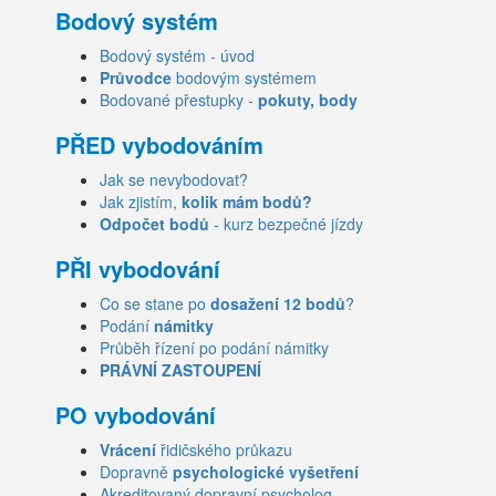
Bodový systém
Bodový systém - úvod
Průvodce
bodovým systémem
Bodované přestupky -
pokuty, body
PŘED vybodováním
Jak se nevybodovat?
Jak zjistím,
kolik mám bodů?
Odpočet bodů
- kurz bezpečné jízdy
PŘI vybodování
Co se stane po
dosažení 12 bodů
?
Podání
námitky
Průběh řízení po podání námitky
PRÁVNÍ ZASTOUPENÍ
PO vybodování
Vrácení
řidičského průkazu
Dopravně
psychologické vyšetření
Akreditovaný dopravní psycholog