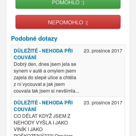
POMOHLO :)
NEPOMOHLO :(
Podobné dotazy
DŮLEŽITÉ - NEHODA PŘI
23. prosince 2017
COUVÁNÍ
Dobrý den, dnes jsem jela se
synem v autě a omylem jsem
zajela do slepé ulice a chtěla
z ní vycouvat a jak jsem
couvala tak jsem si nevšimla...
DŮLEŽITÉ - NEHODA PŘI
23. prosince 2017
COUVÁNÍ
CO DĚLAT KDYŽ JSEM Z
NEHODY VYŠLA I JAKO
VINÍK I JAKO
POŠKOZENÝ???! Omylem