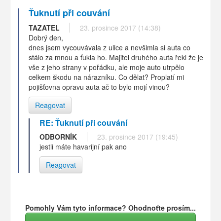
Ťuknutí při couvání
TAZATEL
23. prosince 2017 (14:38)
Dobrý den,
dnes jsem vycouvávala z ulice a nevšimla si auta co
stálo za mnou a ťukla ho. Majitel druhého auta řekl že je
vše z jeho strany v pořádku, ale moje auto utrpělo
celkem škodu na nárazníku. Co dělat? Proplatí mi
pojišťovna opravu auta ač to bylo mojí vinou?
Reagovat
RE: Ťuknutí při couvání
ODBORNÍK
23. prosince 2017 (19:45)
jestli máte havarijní pak ano
Reagovat
Pomohly Vám tyto informace? Ohodnoťte prosím...