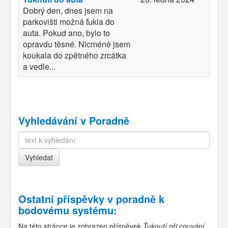
Dobrý den, dnes jsem na
parkovišti možná ťukla do
auta. Pokud ano, bylo to
opravdu těsné. Nicméně jsem
koukala do zpětného zrcátka
a vedle...
Vyhledávání v Poradně
Ostatní příspěvky v
poradně k
bodovému systému
:
Na této stránce je zobrazen příspěvek
Ťuknutí při couvání