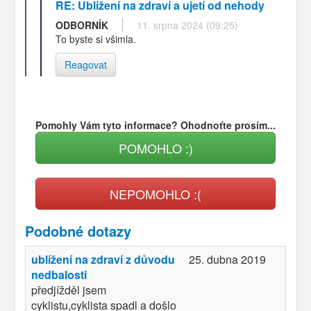
RE: Ublížení na zdraví a ujetí od nehody
ODBORNÍK
11. srpna 2024 (09:25)
To byste si všimla.
Reagovat
Pomohly Vám tyto informace? Ohodnoťte prosím...
POMOHLO :)
NEPOMOHLO :(
Podobné dotazy
ublížení na zdraví z důvodu
25. dubna 2019
nedbalosti
předjížděl jsem
cyklistu,cyklista spadl a došlo