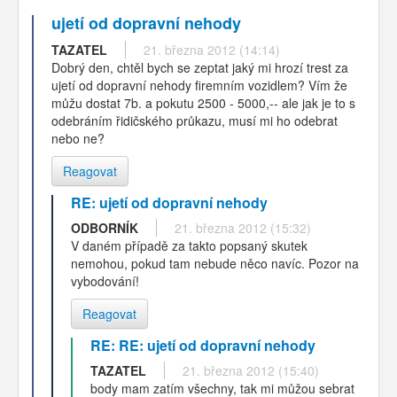
ujetí od dopravní nehody
TAZATEL
21. března 2012 (14:14)
Dobrý den, chtěl bych se zeptat jaký mi hrozí trest za
ujetí od dopravní nehody firemním vozidlem? Vím že
můžu dostat 7b. a pokutu 2500 - 5000,-- ale jak je to s
odebráním řidičského průkazu, musí mi ho odebrat
nebo ne?
Reagovat
RE: ujetí od dopravní nehody
ODBORNÍK
21. března 2012 (15:32)
V daném případě za takto popsaný skutek
nemohou, pokud tam nebude něco navíc. Pozor na
vybodování!
Reagovat
RE: RE: ujetí od dopravní nehody
TAZATEL
21. března 2012 (15:40)
body mam zatím všechny, tak mi můžou sebrat