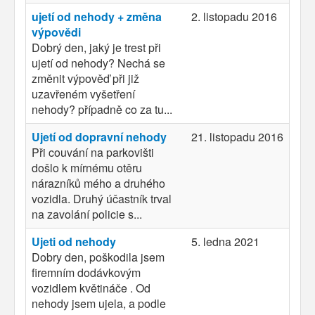
ujetí od nehody + změna
2. listopadu 2016
výpovědi
Dobrý den, jaký je trest při
ujetí od nehody? Nechá se
změnit výpověď při již
uzavřeném vyšetření
nehody? případně co za tu...
Ujetí od dopravní nehody
21. listopadu 2016
Při couvání na parkovišti
došlo k mírnému otěru
nárazníků mého a druhého
vozidla. Druhý účastník trval
na zavolání policie s...
Ujeti od nehody
5. ledna 2021
Dobry den, poškodila jsem
firemním dodávkovým
vozidlem květináče . Od
nehody jsem ujela, a podle