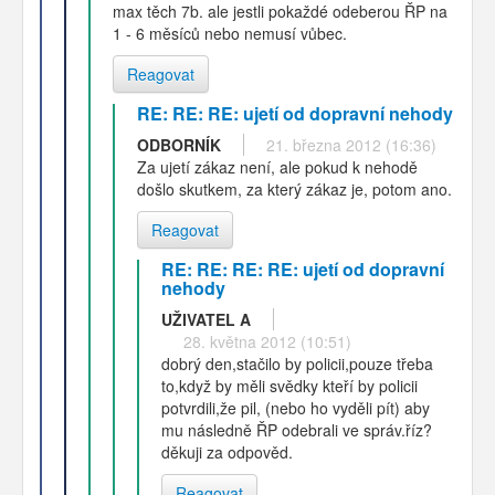
max těch 7b. ale jestli pokaždé odeberou ŘP na
1 - 6 měsíců nebo nemusí vůbec.
Reagovat
RE: RE: RE: ujetí od dopravní nehody
ODBORNÍK
21. března 2012 (16:36)
Za ujetí zákaz není, ale pokud k nehodě
došlo skutkem, za který zákaz je, potom ano.
Reagovat
RE: RE: RE: RE: ujetí od dopravní
nehody
UŽIVATEL A
28. května 2012 (10:51)
dobrý den,stačilo by policii,pouze třeba
to,když by měli svědky kteří by policii
potvrdili,že pil, (nebo ho vyděli pít) aby
mu následně ŘP odebrali ve správ.říz?
děkuji za odpověd.
Reagovat