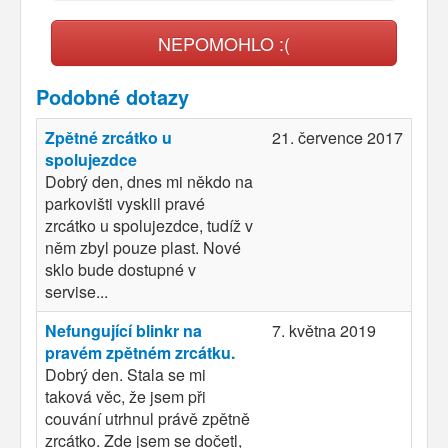
NEPOMOHLO :(
Podobné dotazy
Zpětné zrcátko u
21. července 2017
spolujezdce
Dobrý den, dnes mi někdo na
parkovišti vysklil pravé
zrcátko u spolujezdce, tudíž v
něm zbyl pouze plast. Nové
sklo bude dostupné v
servise...
Nefungující blinkr na
7. května 2019
pravém zpětném zrcátku.
Dobrý den. Stala se mi
taková věc, že jsem při
couvání utrhnul právě zpětně
zrcátko. Zde jsem se dočetl,