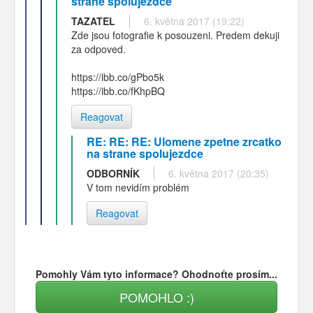
strane spolujezdce
TAZATEL
6. května 2017 (19:22)
Zde jsou fotografie k posouzeni. Predem dekuji
za odpoved.
https://ibb.co/gPbo5k
https://ibb.co/fKhpBQ
Reagovat
RE: RE: RE: Ulomene zpetne zrcatko
na strane spolujezdce
ODBORNÍK
6. května 2017 (20:35)
V tom nevidím problém
Reagovat
Pomohly Vám tyto informace? Ohodnoťte prosím...
POMOHLO :)