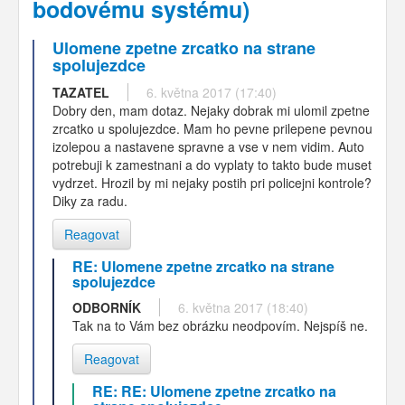
bodovému systému)
Ulomene zpetne zrcatko na strane
spolujezdce
TAZATEL
6. května 2017 (17:40)
Dobry den, mam dotaz. Nejaky dobrak mi ulomil zpetne
zrcatko u spolujezdce. Mam ho pevne prilepene pevnou
izolepou a nastavene spravne a vse v nem vidim. Auto
potrebuji k zamestnani a do vyplaty to takto bude muset
vydrzet. Hrozil by mi nejaky postih pri policejni kontrole?
Diky za radu.
Reagovat
RE: Ulomene zpetne zrcatko na strane
spolujezdce
ODBORNÍK
6. května 2017 (18:40)
Tak na to Vám bez obrázku neodpovím. Nejspíš ne.
Reagovat
RE: RE: Ulomene zpetne zrcatko na