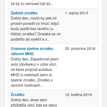
že by to nemusel být až...
Zpětné zrcátko
1. srpna 2013
Dobrý den, mohli by jste mi
prosím poradit co hrozí, když
budu jezdit bez levého (u
řidiče) zrcátka? Dneska se mi
podařilo jej vysklít a v...
Urazene zpetne zrcatko
20. prosince 2018
ridicem MHD
Dobry den, Zaparkoval jsem
auto (dodavku) v uzke ulici,
ve ktere projizdi autobus
MHD a nesklopil jsem si
zpetne zrcatko. Zrcatko v
rannich hodinach...
Zrcátko
12. května 2016
Dobrý den, dnes sem
přijížděla ulicí, kde po obou