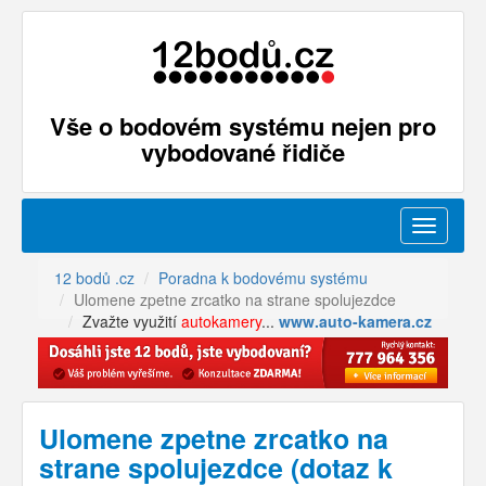
Vše o bodovém systému nejen pro
vybodované řidiče
Menu
12 bodů .cz
Poradna k bodovému systému
Ulomene zpetne zrcatko na strane spolujezdce
Zvažte využití
autokamery
...
www.auto-kamera.cz
Ulomene zpetne zrcatko na
strane spolujezdce (dotaz k