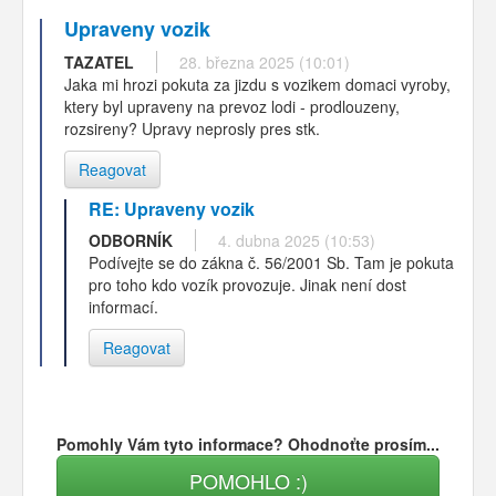
Upraveny vozik
TAZATEL
28. března 2025 (10:01)
Jaka mi hrozi pokuta za jizdu s vozikem domaci vyroby,
ktery byl upraveny na prevoz lodi - prodlouzeny,
rozsireny? Upravy neprosly pres stk.
Reagovat
RE: Upraveny vozik
ODBORNÍK
4. dubna 2025 (10:53)
Podívejte se do zákna č. 56/2001 Sb. Tam je pokuta
pro toho kdo vozík provozuje. Jinak není dost
informací.
Reagovat
Pomohly Vám tyto informace? Ohodnoťte prosím...
POMOHLO :)