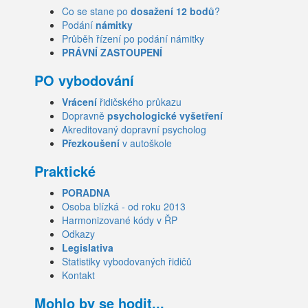
Co se stane po
dosažení 12 bodů
?
Podání
námitky
Průběh řízení po podání námitky
PRÁVNÍ ZASTOUPENÍ
PO vybodování
Vrácení
řidičského průkazu
Dopravně
psychologické vyšetření
Akreditovaný dopravní psycholog
Přezkoušení
v autoškole
Praktické
PORADNA
Osoba blízká - od roku 2013
Harmonizované kódy v ŘP
Odkazy
Legislativa
Statistiky vybodovaných řidičů
Kontakt
Mohlo by se hodit...