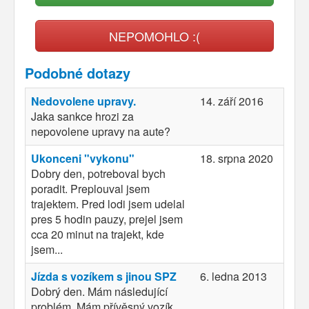
NEPOMOHLO :(
Podobné dotazy
Nedovolene upravy.
14. září 2016
Jaka sankce hrozi za
nepovolene upravy na aute?
Ukonceni "vykonu"
18. srpna 2020
Dobry den, potreboval bych
poradit. Preplouval jsem
trajektem. Pred lodi jsem udelal
pres 5 hodin pauzy, prejel jsem
cca 20 minut na trajekt, kde
jsem...
Jízda s vozíkem s jinou SPZ
6. ledna 2013
Dobrý den. Mám následující
problém. Mám přívěsný vozík,