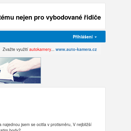
ému nejen pro vybodované řidiče
Přihlášení
Zvažte využití
autokamery
...
www.auto-kamera.cz
najednou jsem se ocitla v protisměru, V nejbližší
ratim body?