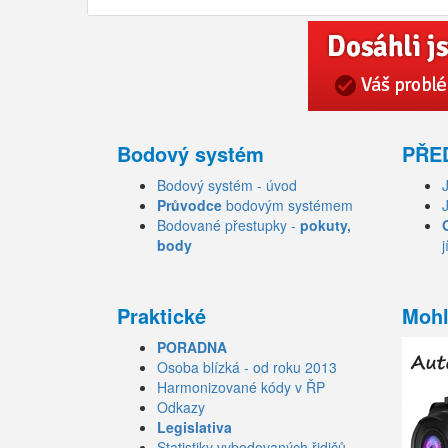
Bodový systém
PŘE
Bodový systém - úvod
Průvodce
bodovým systémem
Bodované přestupky -
pokuty,
body
j
Praktické
Mohl
PORADNA
Osoba blízká - od roku 2013
Harmonizované kódy v ŘP
Odkazy
Legislativa
Statistiky vybodovaných řidičů