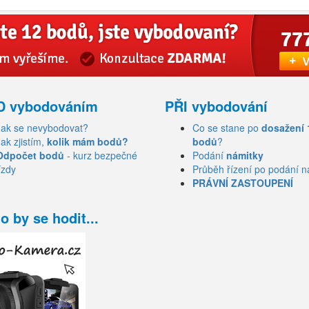
D vybodováním
PŘI vybodování
Jak se nevybodovat?
Co se stane po
dosažení 
Jak zjistím,
kolik mám bodů?
bodů
?
Odpočet bodů
- kurz bezpečné
Podání
námitky
ízdy
Průběh řízení po podání n
PRÁVNÍ ZASTOUPENÍ
o by se hodit...