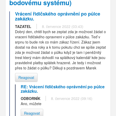
bodovému systému)
Vrácení řidičského oprávnění po půlce
zakázku.
TAZATEL
8. července 2022 (03:43)
Dobrý den, chtěl bych se zeptat zda je možnost žádat o
vraceni řidičského opravneni v půlce zakázku. Teď v
srpnu to bude rok co mám zákaz řízení. Zákaz jsem
dostal na dva roky a k tomu pokutu chci se spíše zeptat
zda je možnost žádat o půlku když je tam i peněžnitý
trest který mám dohodlí na splátkový kalendář kde jsou
pravidelné platby splátek hrazené. Je tedy i možnost
přes to žádat o půlku? Děkuji s pozdravem Marek
Reagovat
RE: Vrácení řidičského oprávnění po půlce
zakázku.
ODBORNÍK
8. července 2022 (09:16)
Ano, můžete
Reagovat