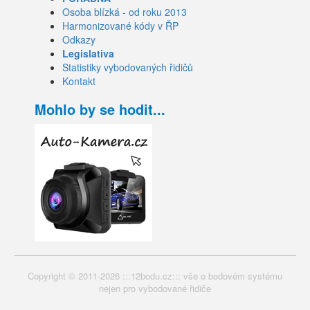
Osoba blízká - od roku 2013
Harmonizované kódy v ŘP
Odkazy
Legislativa
Statistiky vybodovaných řidičů
Kontakt
Mohlo by se hodit...
Copyright © 2011-2026 :::12bodu.cz::: vše o bodovém systému
nejen pro vybodované řidiče