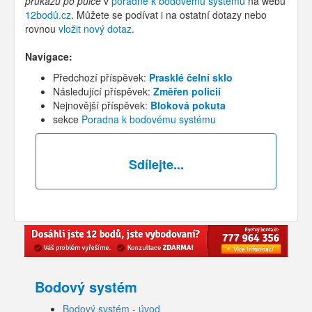
průkazu po půlce
v
poradně k bodovému systému
na webu
12bodů.cz
. Můžete se podívat i na ostatní dotazy nebo
rovnou
vložit nový dotaz
.
Navigace:
Předchozí příspěvek:
Prasklé čelní sklo
Následující příspěvek:
Změřen policií
Nejnovější příspěvek:
Bloková pokuta
sekce
Poradna k bodovému systému
Sdílejte...
Bodový systém
Bodový systém - úvod