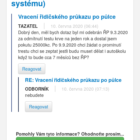
systému)
Vracení řidičského průkazu po půlce
TAZATEL
10. června 2020 (06:44)
Dobrý den, měl bych dotaz byl mi odebrán ŘP 9.3.2020
za odmítnutí testu krve na jeden rok a dostal jsem
pokutu 25000kc. Po 9.9.2020 chci žádat o prominutí
trestu chci se zeptat jestli budu muset dělat i autoškolu
když to bude cca 7 měsíců bez ŘP?
Reagovat
RE: Vracení řidičského průkazu po půlce
ODBORNÍK
10. června 2020 (07:13)
nebudete
Reagovat
Pomohly Vám tyto informace? Ohodnoťte prosím...