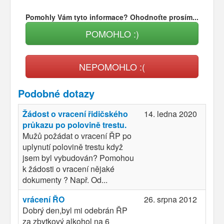
Pomohly Vám tyto informace? Ohodnoťte prosím...
POMOHLO :)
NEPOMOHLO :(
Podobné dotazy
Žádost o vracení řidičského
14. ledna 2020
průkazu po polovině trestu.
Mužů požádat o vracení ŘP po
uplynutí polovině trestu když
jsem byl vybudován? Pomohou
k žádosti o vracení nějaké
dokumenty ? Např. Od...
vrácení ŘO
26. srpna 2012
Dobrý den,byl mi odebrán ŘP
za zbytkový alkohol na 6