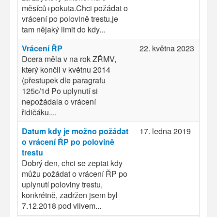
měsíců+pokuta.Chci požádat o
vrácení po polovině trestu,je
tam nějaký limit do kdy...
Vrácení ŘP
22. května 2023
Dcera měla v na rok ZŘMV,
který končil v květnu 2014
(přestupek dle paragrafu
125c/1d Po uplynutí si
nepožádala o vrácení
řidičáku....
Datum kdy je možno požádat
17. ledna 2019
o vrácení ŘP po polovině
trestu
Dobrý den, chci se zeptat kdy
můžu požádat o vrácení ŘP po
uplynutí poloviny trestu,
konkrétně, zadržen jsem byl
7.12.2018 pod vlivem...