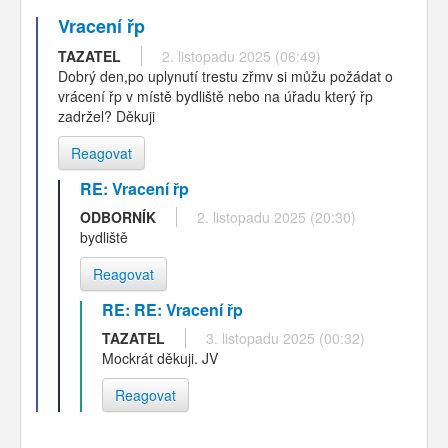
Vracení řp
TAZATEL
2. listopadu 2025 (06:49)
Dobrý den,po uplynutí trestu zřmv si můžu požádat o
vrácení řp v místě bydliště nebo na úřadu který řp
zadržel? Děkuji
Reagovat
RE: Vracení řp
ODBORNÍK
2. listopadu 2025 (20:30)
bydliště
Reagovat
RE: RE: Vracení řp
TAZATEL
3. listopadu 2025 (00:32)
Mockrát děkuji. JV
Reagovat