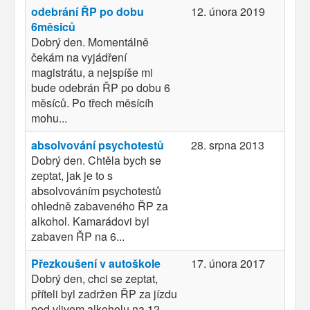
odebrání ŘP po dobu
12. února 2019
6měsiců
Dobrý den. Momentálně
čekám na vyjádření
magistrátu, a nejspíše mi
bude odebrán ŘP po dobu 6
měsíců. Po třech měsícíh
mohu...
absolvování psychotestů
28. srpna 2013
Dobrý den. Chtěla bych se
zeptat, jak je to s
absolvováním psychotestů
ohledně zabaveného ŘP za
alkohol. Kamarádovi byl
zabaven ŘP na 6...
Přezkoušení v autoškole
17. února 2017
Dobrý den, chci se zeptat,
příteli byl zadržen ŘP za jízdu
pod vlivem alkoholu na 12