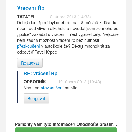
Vrácení Řp
TAZATEL
12. února 2013 (14:38)
Dobrý den, řp mi byl odebrán na 18 měsíců z důvodu
řízení pod vlivem alkoholu a nevěděl jsem že mohu po
,,půlce" zažádat o vrácení. Trest vypršel celý. Nejspíše
není žádná možnost vrácení řp bez nutnosti
přezkoušení
v autoškole že? Děkuji mnohokrát za
odpověď Pavel Krpec
Reagovat
RE: Vrácení Řp
ODBORNÍK
12. února 2013 (19:43)
Není, na
přezkoušení
musíte
Reagovat
Pomohly Vám tyto informace? Ohodnoťte prosím...