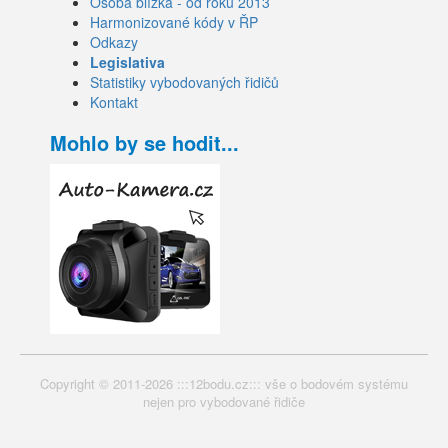
Osoba blízká - od roku 2013
Harmonizované kódy v ŘP
Odkazy
Legislativa
Statistiky vybodovaných řidičů
Kontakt
Mohlo by se hodit...
Copyright © 2011-2026 :::12bodu.cz::: vše o bodovém systému
nejen pro vybodované řidiče