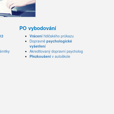
PO vybodování
12
Vrácení
řidičského průkazu
Dopravně
psychologické
vyšetření
ámitky
Akreditovaný dopravní psycholog
Přezkoušení
v autoškole