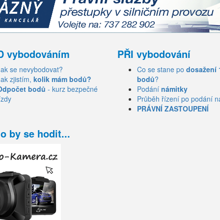
D vybodováním
PŘI vybodování
Jak se nevybodovat?
Co se stane po
dosažení 
Jak zjistím,
kolik mám bodů?
bodů
?
Odpočet bodů
- kurz bezpečné
Podání
námitky
ízdy
Průběh řízení po podání n
PRÁVNÍ ZASTOUPENÍ
o by se hodit...