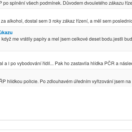
 po splnění všech podmínek. Důvodem dvouletého zákazu řízení
 za alkohol, dostal sem 3 roky zákaz řízení, a měl sem poslednic
růkazu
když me vrátily papíry a mel jsem celkové deset bodu.jestli bud
al a i po vybodování řídil... Pak ho zastavila hlídka PČR a násl
ŘP hlídkou policie. Po zdlouhavém úředním vyřizování jsem na za