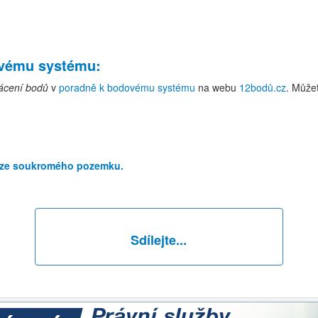
ovému systému
:
rácení bodů
v
poradně k bodovému systému
na webu
12bodů.cz
. Může
ií ze soukromého pozemku.
Sdílejte...