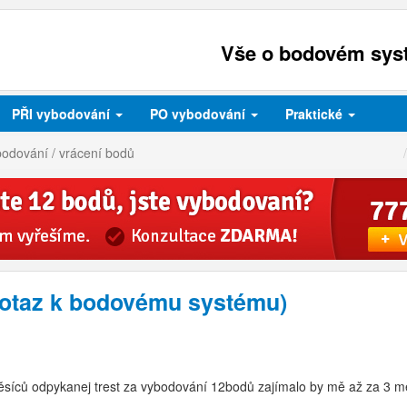
Vše o bodovém syst
PŘI
vybodování
PO
vybodování
Praktické
bodování / vrácení bodů
dotaz k bodovému systému)
íců odpykanej trest za vybodování 12bodů zajímalo by mě až za 3 měsí