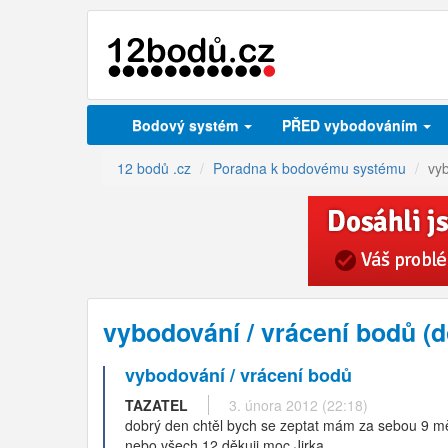
Bodový systém
PŘED vybodováním
12 bodů .cz
Poradna k bodovému systému
vy
vybodování / vrácení bodů (
vybodování / vrácení bodů
TAZATEL
3. února 2012 (22:18)
dobrý den chtěl bych se zeptat mám za sebou 9 měs
nebo všech 12 děkuji moc Jirka