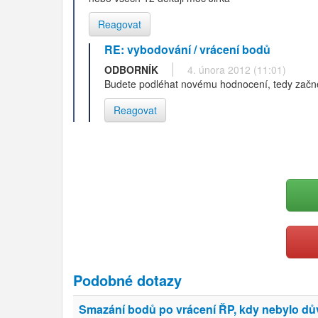
Reagovat
RE: vybodování / vrácení bodů
ODBORNÍK
4. února 2012 (11:01)
Budete podléhat novému hodnocení, tedy začne
Reagovat
Podobné dotazy
Smazání bodů po vrácení ŘP, kdy nebylo d