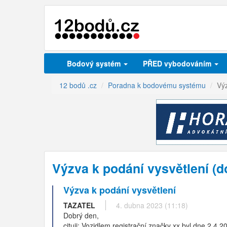
Bodový systém
PŘED vybodováním
12 bodů .cz
Poradna k bodovému systému
Výz
Výzva k podání vysvětlení (
Výzva k podání vysvětlení
TAZATEL
4. dubna 2023 (11:18)
Dobrý den,
cituji: Vozidlem registrační značky xx byl dne 2.4.