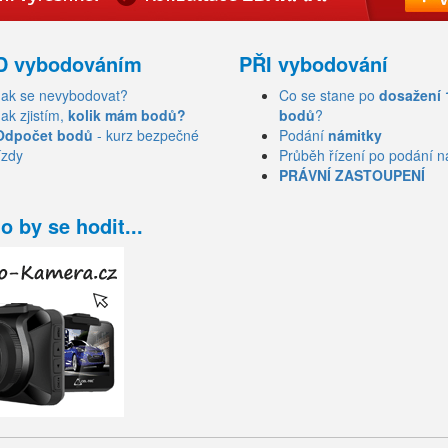
D vybodováním
PŘI vybodování
Jak se nevybodovat?
Co se stane po
dosažení 
Jak zjistím,
kolik mám bodů?
bodů
?
Odpočet bodů
- kurz bezpečné
Podání
námitky
ízdy
Průběh řízení po podání n
PRÁVNÍ ZASTOUPENÍ
o by se hodit...