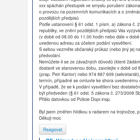
xxx spáchán přestupek ve smyslu porušení zákona
o provozu na pozemních komunikacích a o změnác
pozdějších předpisů
Podle ustanovení § 61 odst. 1 písm. a) zákona č. 2
republiky, ve znění pozdějších předpisů Vás vyzývá
(v době od 08.00 do 11.00 hodin nebo dále v době
uvedenou adresu za účelem podání vysvětlení.
S sebou vezměte občanský průkaz (nebo jiný jej nah
předvolání.
Nemůžete-li se ze závažných důvodů (které žádáme
dostavit ve stanovenou dobu, zavolejte v době od 
(prap. Petr Kantor) nebo 974 887 609 (sekretariát
termín, případně se omluvte ke shora uvedenému 
V případě, že se k podání vysvětlení bez dostateč
být předveden (§ 61 odst. 5 zákona č. 273/2008 Sb
Přišlo datovkou od Policie Dopr.insp.
Byl jsem změřen hlídkou s radarem na trojnožce, př
Děkuji moc
Reagovat