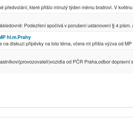
 předvolání, které přišlo minulý týden mému bratrovi. V květnu 
ledovně: Podezření spočívá v porušení ustanovení § 4 písm. a),
 MP hl.m.Prahy
na diskuzi přípěvky na toto téma, včera mi přišla výzva od MP 
lastníkovi(provozovateli)vozidla od PČR Praha,odbor dopravní