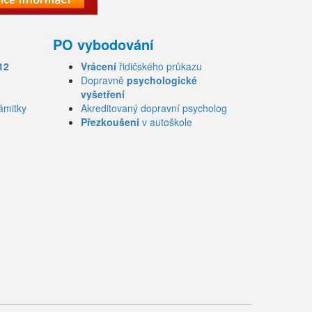
PO vybodování
12
Vrácení
řidičského průkazu
Dopravně
psychologické
vyšetření
ámitky
Akreditovaný dopravní psycholog
Přezkoušení
v autoškole