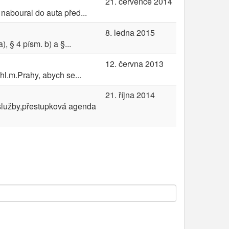
21. července 2014
naboural do auta před...
8. ledna 2015
 § 4 písm. b) a §...
12. června 2013
hl.m.Prahy, abych se...
21. října 2014
 služby,přestupková agenda