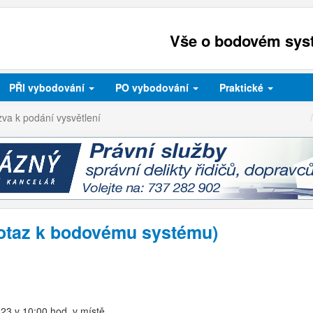
Vše o bodovém syst
PŘI
vybodování
PO
vybodování
Praktické
va k podání vysvětlení
dotaz k bodovému systému)
2023 v 10:00 hod. v místě