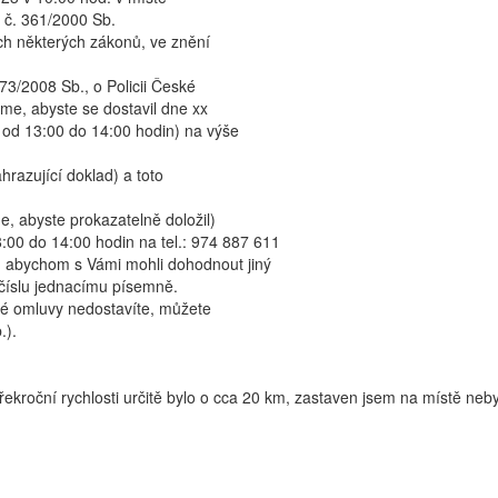
 č. 361/2000 Sb.
h některých zákonů, ve znění
73/2008 Sb., o Policii České
me, abyste se dostavil dne xx
 od 13:00 do 14:00 hodin) na výše
razující doklad) a toto
, abyste prokazatelně doložil)
8:00 do 14:00 hodin na tel.: 974 887 611
), abychom s Vámi mohli dohodnout jiný
číslu jednacímu písemně.
né omluvy nedostavíte, můžete
.).
ekroční rychlosti určitě bylo o cca 20 km, zastaven jsem na místě neby