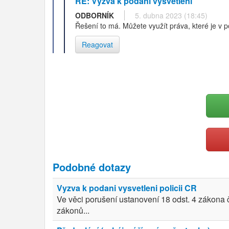
RE: Výzva k podání vysvětlení
ODBORNÍK
5. dubna 2023 (18:45)
Řešení to má. Můžete využít práva, které je v 
Reagovat
Podobné dotazy
Vyzva k podani vysvetleni policii CR
Ve věci porušení ustanovení 18 odst. 4 zákona
zákonů...