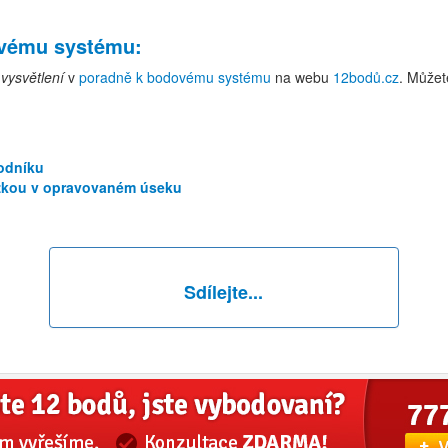
ovému systému
:
vysvětlení
v
poradně k bodovému systému
na webu
12bodů.cz
. Můžet
hodníku
ožkou v opravovaném úseku
Sdílejte...