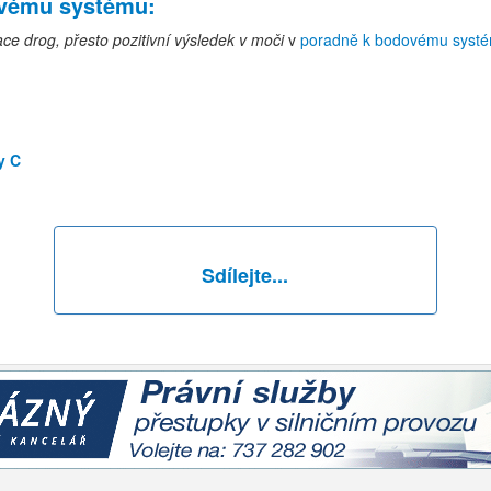
ovému systému
:
 drog, přesto pozitivní výsledek v moči
v
poradně k bodovému syst
y C
Sdílejte...