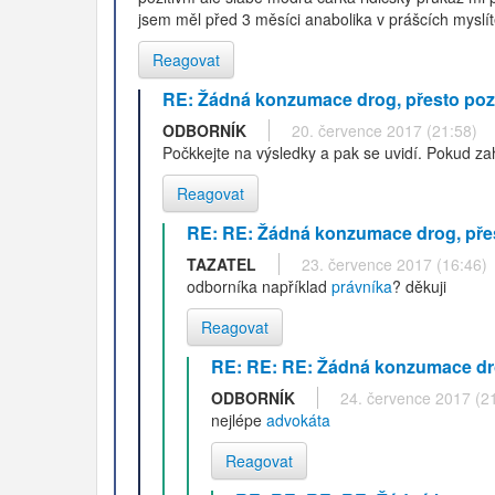
jsem měl před 3 měsíci anabolika v prášcích myslít
Reagovat
RE: Žádná konzumace drog, přesto pozi
ODBORNÍK
20. července 2017 (21:58)
Počkkejte na výsledky a pak se uvidí. Pokud zah
Reagovat
RE: RE: Žádná konzumace drog, přes
TAZATEL
23. července 2017 (16:46)
odborníka například
právníka
? děkuji
Reagovat
RE: RE: RE: Žádná konzumace drog
ODBORNÍK
24. července 2017 (2
nejlépe
advokáta
Reagovat