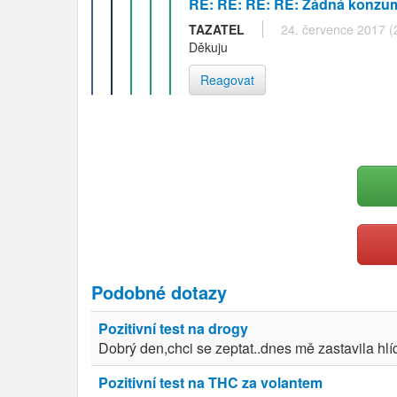
RE: RE: RE: RE: Žádná konzuma
TAZATEL
24. července 2017 (
Děkuju
Reagovat
Podobné dotazy
Pozitivní test na drogy
Dobrý den,chci se zeptat..dnes mě zastavila hlíd
Pozitivní test na THC za volantem