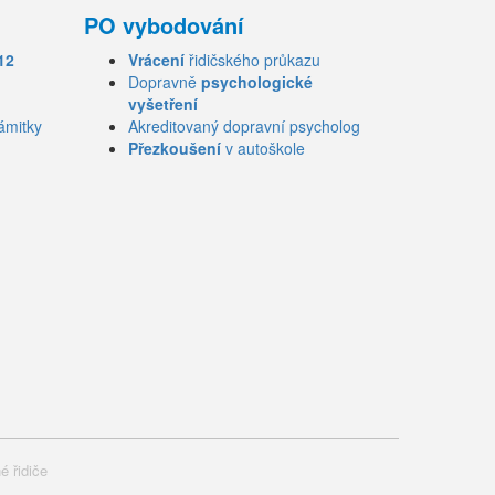
PO vybodování
12
Vrácení
řidičského průkazu
Dopravně
psychologické
vyšetření
ámitky
Akreditovaný dopravní psycholog
Přezkoušení
v autoškole
é řidiče