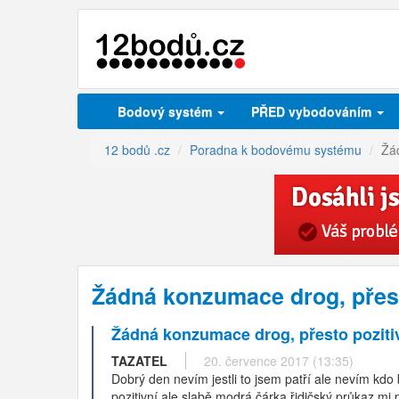
Bodový systém
PŘED vybodováním
12 bodů .cz
Poradna k bodovému systému
Žád
Žádná konzumace drog, přest
Žádná konzumace drog, přesto poziti
TAZATEL
20. července 2017 (13:35)
Dobrý den nevím jestli to jsem patří ale nevím kdo 
pozitivní ale slabě modrá čárka řidičský průkaz mi