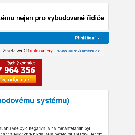
ému nejen pro vybodované řidiče
Přihlášení
Zvažte využití
autokamery
...
www.auto-kamera.cz
k bodovému systému)
rihuanu vše bylo negativní a na metanfetamin byl
 na výsledky krve nikdy jsem nefetoval ani trávu jenom