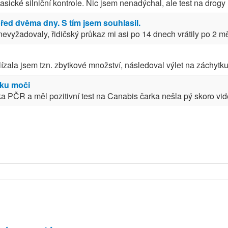
asické silniční kontrole. Nic jsem nenadýchal, ale test na drogy 
před dvěma dny. S tím jsem souhlasil.
nevyžadovaly, řidičský průkaz mi asi po 14 dnech vrátily po 2 mě
zala jsem tzn. zbytkové množství, následoval výlet na záchytku 
rku moči
PČR a měl pozitivní test na Canabis čarka nešla pý skoro videt 