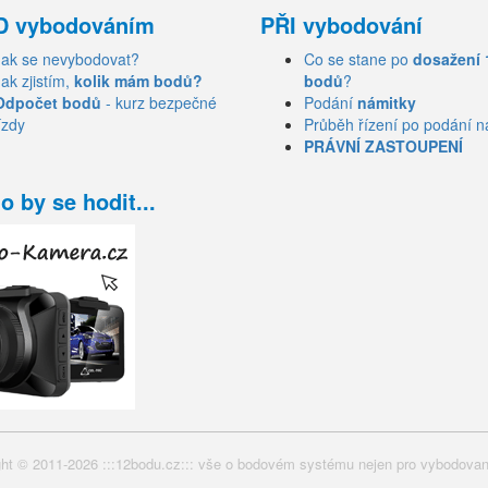
D vybodováním
PŘI vybodování
Jak se nevybodovat?
Co se stane po
dosažení 
Jak zjistím,
kolik mám bodů?
bodů
?
Odpočet bodů
- kurz bezpečné
Podání
námitky
ízdy
Průběh řízení po podání n
PRÁVNÍ ZASTOUPENÍ
o by se hodit...
ht © 2011-2026 :::12bodu.cz::: vše o bodovém systému nejen pro vybodovan