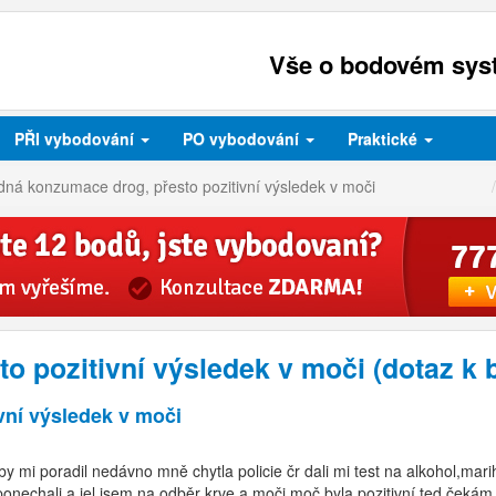
Vše o bodovém syst
PŘI
vybodování
PO
vybodování
Praktické
ná konzumace drog, přesto pozitivní výsledek v moči
o pozitivní výsledek v moči (dotaz 
vní výsledek v moči
by mi poradil nedávno mně chytla policie čr dali mi test na alkohol,ma
 ponechali a jel jsem na odběr krve a moči moč byla pozitivní ted čekám