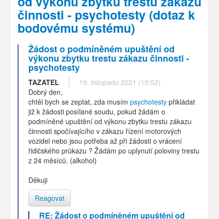
od výkonu zbytku trestu zákazu
činnosti - psychotesty (dotaz k
bodovému systému)
Žádost o podmíněném upuštění od
výkonu zbytku trestu zákazu činnosti -
psychotesty
TAZATEL
19. listopadu 2021 (10:52)
Dobrý den,
chtěl bych se zeptat, zda musím
psychotesty
přikládat
již k žádosti posílané soudu, pokud žádám o
podmíněné upuštění od výkonu zbytku trestu zákazu
činnosti spočívajícího v zákazu řízení motorových
vozidel nebo jsou potřeba až při žádosti o vrácení
řidičského průkazu ? Žádám po uplynutí poloviny trestu
z 24 měsíců. (alkohol)
Děkuji
Reagovat
RE: Žádost o podmíněném upuštění od