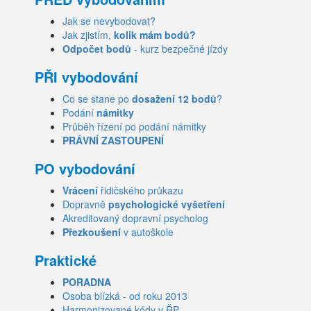
Jak se nevybodovat?
Jak zjistím,
kolik mám bodů?
Odpočet bodů
- kurz bezpečné jízdy
PŘI vybodování
Co se stane po
dosažení 12 bodů
?
Podání
námitky
Průběh řízení po podání námitky
PRÁVNÍ ZASTOUPENÍ
PO vybodování
Vrácení
řidičského průkazu
Dopravně
psychologické vyšetření
Akreditovaný dopravní psycholog
Přezkoušení
v autoškole
Praktické
PORADNA
Osoba blízká - od roku 2013
Harmonizované kódy v ŘP