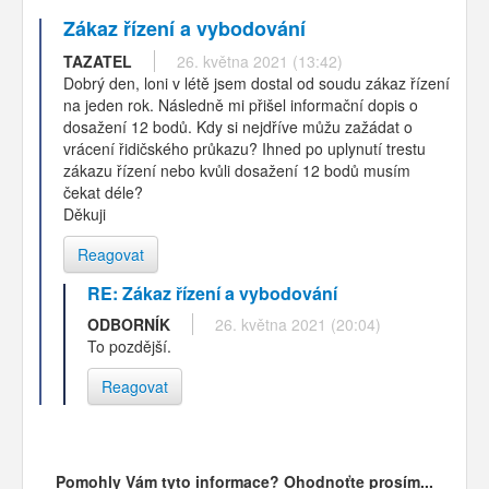
Zákaz řízení a vybodování
TAZATEL
26. května 2021 (13:42)
Dobrý den, loni v létě jsem dostal od soudu zákaz řízení
na jeden rok. Následně mi přišel informační dopis o
dosažení 12 bodů. Kdy si nejdříve můžu zažádat o
vrácení řidičského průkazu? Ihned po uplynutí trestu
zákazu řízení nebo kvůli dosažení 12 bodů musím
čekat déle?
Děkuji
Reagovat
RE: Zákaz řízení a vybodování
ODBORNÍK
26. května 2021 (20:04)
To pozdější.
Reagovat
Pomohly Vám tyto informace? Ohodnoťte prosím...