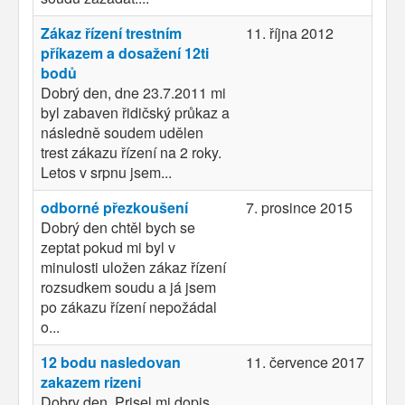
Zákaz řízení trestním
11. října 2012
příkazem a dosažení 12ti
bodů
Dobrý den, dne 23.7.2011 mi
byl zabaven řidičský průkaz a
následně soudem udělen
trest zákazu řízení na 2 roky.
Letos v srpnu jsem...
odborné přezkoušení
7. prosince 2015
Dobrý den chtěl bych se
zeptat pokud mi byl v
minulosti uložen zákaz řízení
rozsudkem soudu a já jsem
po zákazu řízení nepožádal
o...
12 bodu nasledovan
11. července 2017
zakazem rizeni
Dobry den. Prisel mi dopis,