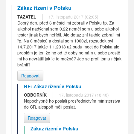
Zákaz řízení v Polsku
TAZATEL
17. listopadu 2017 (02:05)
Dobrý den, před 6 měsíci mi zebrali v Polsku řp. Za
alkohol nadýchal sem 0.22 neměl sem u sebe alkohol
tester jinak bych neřídil. Ale dotaz zní takhle zebrali mi
řp. Na 6 měsíců a dostal sem 1000zl, rozsudek byl
14.7.2017 takže 1.1.2018 už budu moct do Polska ale
problém je ten že ho od té doby nemám u sebe prostě
mi ho nevrátili jak je to možné? Jde se proti tomu nějak
bránit?
Reagovat
RE: Zákaz řízení v Polsku
ODBORNÍK
17. listopadu 2017 (18:48)
Nepochybně ho poslali prosřednictvím ministerstva
do ČR, alespoň měli poslat.
Reagovat
Zákaz řízení v Polsku