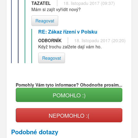
TAZATEL
18. listopadu 2017 (09:37)
Mám si zajít vyřídit nový?
Reagovat
RE: Zákaz řízení v Polsku
ODBORNÍK
18. listopadu 2017 (20:20)
Když trochu zalžete dají vám ho.
Reagovat
Pomohly Vám tyto informace? Ohodnoťte prosím...
POMOHLO :)
NEPOMOHLO :(
Podobné dotazy