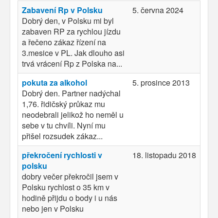
Zabavení Rp v Polsku
5. června 2024
Dobrý den, v Polsku mi byl
zabaven RP za rychlou jízdu
a řečeno zákaz řízení na
3.mesice v PL. Jak dlouho asi
trvá vrácení Rp z Polska na...
pokuta za alkohol
5. prosince 2013
Dobrý den. Partner nadýchal
1,76. řidičský průkaz mu
neodebrali jelikož ho neměl u
sebe v tu chvíli. Nyní mu
přišel rozsudek zákaz...
překročení rychlosti v
18. listopadu 2018
polsku
dobry večer překročil jsem v
Polsku rychlost o 35 km v
hodině přijdu o body i u nás
nebo jen v Polsku