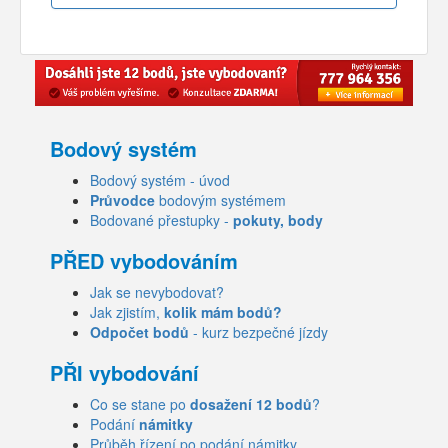
Bodový systém
Bodový systém - úvod
Průvodce
bodovým systémem
Bodované přestupky -
pokuty, body
PŘED vybodováním
Jak se nevybodovat?
Jak zjistím,
kolik mám bodů?
Odpočet bodů
- kurz bezpečné jízdy
PŘI vybodování
Co se stane po
dosažení 12 bodů
?
Podání
námitky
Průběh řízení po podání námitky