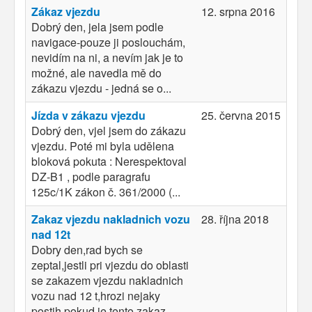
Zákaz vjezdu
12. srpna 2016
Dobrý den, jela jsem podle
navigace-pouze ji poslouchám,
nevidím na ni, a nevím jak je to
možné, ale navedla mě do
zákazu vjezdu - jedná se o...
Jízda v zákazu vjezdu
25. června 2015
Dobrý den, vjel jsem do zákazu
vjezdu. Poté mi byla udělena
bloková pokuta : Nerespektoval
DZ-B1 , podle paragrafu
125c/1K zákon č. 361/2000 (...
Zakaz vjezdu nakladnich vozu
28. října 2018
nad 12t
Dobry den,rad bych se
zeptal,jestli pri vjezdu do oblasti
se zakazem vjezdu nakladnich
vozu nad 12 t,hrozi nejaky
postih,pokud je tento zakaz