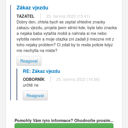
Zákaz vjezdu
TAZATEL
25. června 2022 (15:41)
Dobry den, chtela bych se zeptal ohledne znacky
zakazu vjezdu, projela jsem silnici kde, byla tato znacka
a nejaka baba vytahla mobil a nahrala si me nebo
vyfotila nevim a moje otazka zni zadali ji meozne mit z
toho nejaky problem? Ci zdali by to resila policie kdyz
me nechytla na miste?
Reagovat
RE: Zákaz vjezdu
ODBORNÍK
25. června 2022 (16:56)
určitě ne
Reagovat
Pomohly Vám tyto informace? Ohodnoťte prosím...