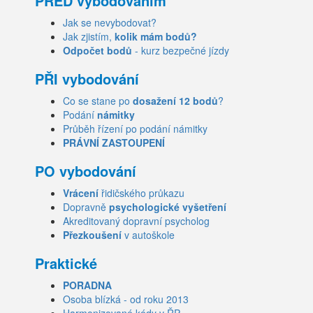
PŘED vybodováním
Jak se nevybodovat?
Jak zjistím,
kolik mám bodů?
Odpočet bodů
- kurz bezpečné jízdy
PŘI vybodování
Co se stane po
dosažení 12 bodů
?
Podání
námitky
Průběh řízení po podání námitky
PRÁVNÍ ZASTOUPENÍ
PO vybodování
Vrácení
řidičského průkazu
Dopravně
psychologické vyšetření
Akreditovaný dopravní psycholog
Přezkoušení
v autoškole
Praktické
PORADNA
Osoba blízká - od roku 2013