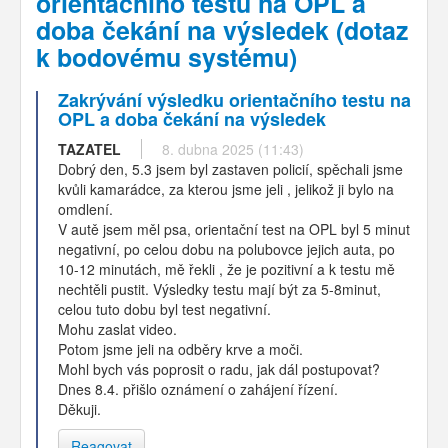
orientačního testu na OPL a
doba čekání na výsledek (dotaz
k bodovému systému)
Zakrývání výsledku orientačního testu na
OPL a doba čekání na výsledek
TAZATEL
8. dubna 2025 (11:43)
Dobrý den, 5.3 jsem byl zastaven policií, spěchali jsme
kvůli kamarádce, za kterou jsme jeli , jelikož ji bylo na
omdlení.
V autě jsem měl psa, orientační test na OPL byl 5 minut
negativní, po celou dobu na polubovce jejich auta, po
10-12 minutách, mě řekli , že je pozitivní a k testu mě
nechtěli pustit. Výsledky testu mají být za 5-8minut,
celou tuto dobu byl test negativní.
Mohu zaslat video.
Potom jsme jeli na odběry krve a moči.
Mohl bych vás poprosit o radu, jak dál postupovat?
Dnes 8.4. přišlo oznámení o zahájení řízení.
Děkuji.
Reagovat