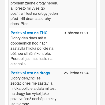
problém žádné drogy neberu
a i přesto mi vyšel 2x
pozíitivni test na drogy jeden
před 14ti dnama a druhy
dnes. Před...
Pozitivní test na THC
9. března 2021
Dobrý den dnes mě v
dopoledních hodinách
zastavila hlídka policie na
běžnou silniční kontrolu.
Podrobil jsem se testu na
alkohol s...
Pozitivní test na drogy
25. ledna 2024
Dobrý den,chci se
zeptat..dnes mě zastavila
hlídka policie a dala mi test
na drogy ten vyšel jako
pozitivní což nechápu nikdy
jsem drogy...