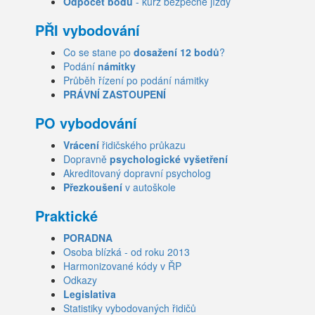
Odpočet bodů
- kurz bezpečné jízdy
PŘI vybodování
Co se stane po
dosažení 12 bodů
?
Podání
námitky
Průběh řízení po podání námitky
PRÁVNÍ ZASTOUPENÍ
PO vybodování
Vrácení
řidičského průkazu
Dopravně
psychologické vyšetření
Akreditovaný dopravní psycholog
Přezkoušení
v autoškole
Praktické
PORADNA
Osoba blízká - od roku 2013
Harmonizované kódy v ŘP
Odkazy
Legislativa
Statistiky vybodovaných řidičů