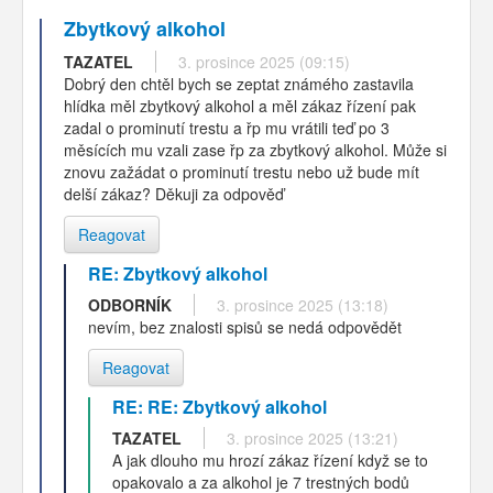
Zbytkový alkohol
TAZATEL
3. prosince 2025 (09:15)
Dobrý den chtěl bych se zeptat známého zastavila
hlídka měl zbytkový alkohol a měl zákaz řízení pak
zadal o prominutí trestu a řp mu vrátili teď po 3
měsících mu vzali zase řp za zbytkový alkohol. Může si
znovu zažádat o prominutí trestu nebo už bude mít
delší zákaz? Děkuji za odpověď
Reagovat
RE: Zbytkový alkohol
ODBORNÍK
3. prosince 2025 (13:18)
nevím, bez znalosti spisů se nedá odpovědět
Reagovat
RE: RE: Zbytkový alkohol
TAZATEL
3. prosince 2025 (13:21)
A jak dlouho mu hrozí zákaz řízení když se to
opakovalo a za alkohol je 7 trestných bodů