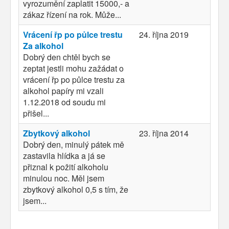
vyrozumění zaplatit 15000,- a
zákaz řízení na rok. Může...
Vrácení řp po půlce trestu
24. října 2019
Za alkohol
Dobrý den chtěl bych se
zeptat jestli mohu zažádat o
vrácení řp po půlce trestu za
alkohol papíry mi vzali
1.12.2018 od soudu mi
přišel...
Zbytkový alkohol
23. října 2014
Dobrý den, minulý pátek mě
zastavila hlídka a já se
přiznal k požití alkoholu
minulou noc. Měl jsem
zbytkový alkohol 0,5 s tím, že
jsem...