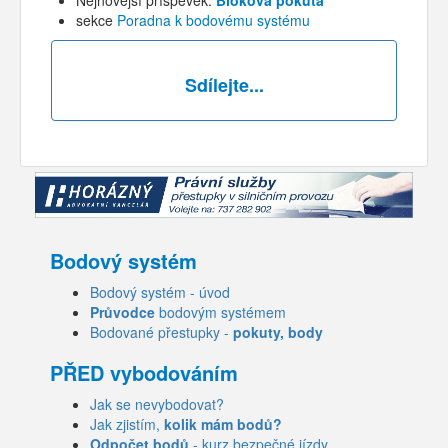
sekce
Poradna k bodovému systému
Sdílejte...
Bodový systém
Bodový systém - úvod
Průvodce
bodovým systémem
Bodované přestupky -
pokuty, body
PŘED vybodováním
Jak se nevybodovat?
Jak zjistím,
kolik mám bodů?
Odpočet bodů
- kurz bezpečné jízdy