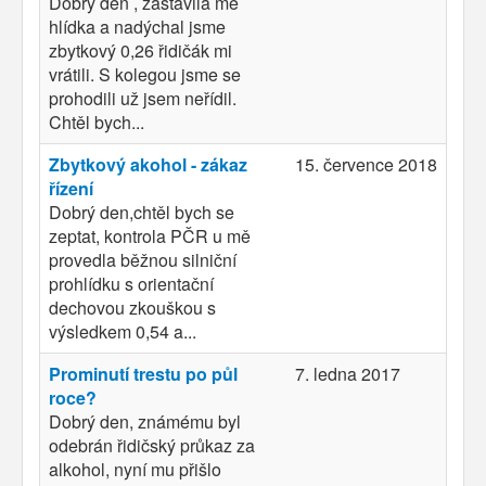
Dobrý den , zastavila mě
hlídka a nadýchal jsme
zbytkový 0,26 řidičák mi
vrátili. S kolegou jsme se
prohodili už jsem neřídil.
Chtěl bych...
Zbytkový akohol - zákaz
15. července 2018
řízení
Dobrý den,chtěl bych se
zeptat, kontrola PČR u mě
provedla běžnou silniční
prohlídku s orientační
dechovou zkouškou s
výsledkem 0,54 a...
Prominutí trestu po půl
7. ledna 2017
roce?
Dobrý den, známému byl
odebrán řidičský průkaz za
alkohol, nyní mu přišlo