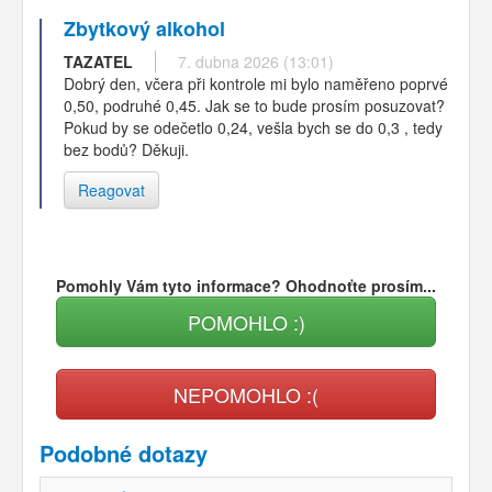
Zbytkový alkohol
TAZATEL
7. dubna 2026 (13:01)
Dobrý den, včera při kontrole mi bylo naměřeno poprvé
0,50, podruhé 0,45. Jak se to bude prosím posuzovat?
Pokud by se odečetlo 0,24, vešla bych se do 0,3 , tedy
bez bodů? Děkuji.
Reagovat
Pomohly Vám tyto informace? Ohodnoťte prosím...
POMOHLO :)
NEPOMOHLO :(
Podobné dotazy