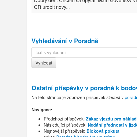
Dobry den. Chcem sa opytat. Mam slovensky VP(t
CR urobit novy...
Vyhledávání v Poradně
Ostatní příspěvky v
poradně k bod
Na této stránce je zobrazen příspěvek
ziadost
v
porad
Navigace:
Předchozí příspěvek:
Zákaz vjezdu pro náklad
Následující příspěvek:
Nedání přednosti v jízd
Nejnovější příspěvek:
Bloková pokuta