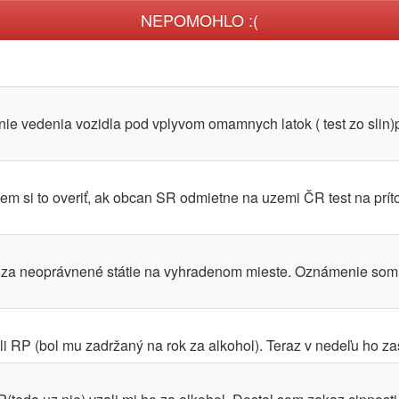
NEPOMOHLO :(
nie vedenia vozidla pod vplyvom omamnych latok ( test zo slin)
m si to overiť, ak obcan SR odmietne na uzemi ČR test na prít
a za neoprávnené státie na vyhradenom mieste. Oznámenie som
i RP (bol mu zadržaný na rok za alkohol). Teraz v nedeľu ho zast