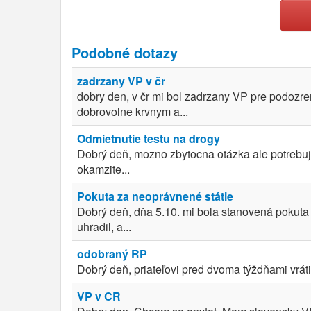
Podobné dotazy
zadrzany VP v čr
dobry den, v čr mi bol zadrzany VP pre podozre
dobrovolne krvnym a...
Odmietnutie testu na drogy
Dobrý deň, mozno zbytocna otázka ale potrebuje
okamzite...
Pokuta za neoprávnené státie
Dobrý deň, dňa 5.10. mi bola stanovená pokut
uhradil, a...
odobraný RP
Dobrý deň, priateľovi pred dvoma týždňami vrátil
VP v CR