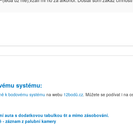
eda uz nie),vzali mi ho za alkohol. Dostal som zakaz cinnosti 
ovému systému
:
ně k bodovému systému
na webu
12bodů.cz
. Můžete se podívat i na 
ní auta s dodatkovou tabulkou 6t a mimo zásobování.
ě - záznam z palubní kamery