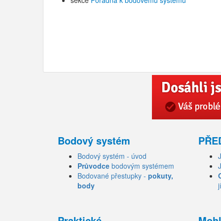
sekce
Poradna k bodovému systému
Bodový systém
PŘE
Bodový systém - úvod
Průvodce
bodovým systémem
Bodované přestupky -
pokuty,
body
j
Praktické
Mohl