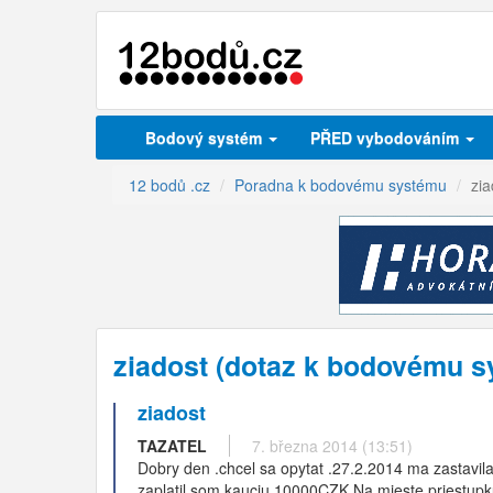
Bodový systém
PŘED vybodováním
12 bodů .cz
Poradna k bodovému systému
zia
ziadost (dotaz k bodovému s
ziadost
TAZATEL
7. března 2014 (13:51)
Dobry den .chcel sa opytat .27.2.2014 ma zastavil
zaplatil som kauciu 10000CZK.Na mieste priestupk