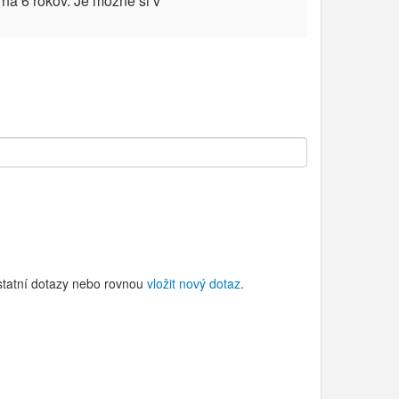
na 6 rokov. Je mozne si v
ostatní dotazy nebo rovnou
vložit nový dotaz
.