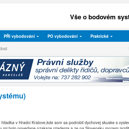
Vše o bodovém syst
PŘI
vybodování
PO
vybodování
Praktické
dost
ystému)
a hliadka v Hradci Kralove,kde som sa podrobil dychovej skuske s vys
u mi bolo povedane ozakaze rriadenia a ze na Slovensku mozem jazdit 