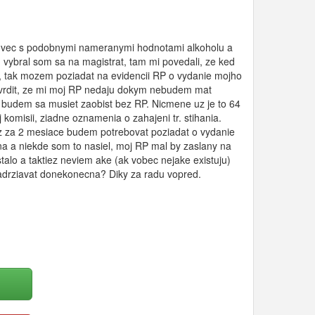
na vec s podobnymi nameranymi hodnotami alkoholu a
, vybral som sa na magistrat, tam mi povedali, ze ked
, tak mozem poziadat na evidencii RP o vydanie mojho
 tvrdit, ze mi moj RP nedaju dokym nebudem mat
budem sa musiet zaobist bez RP. Nicmene uz je to 64
komisii, ziadne oznamenia o zahajeni tr. stihania.
z za 2 mesiace budem potrebovat poziadat o vydanie
 a niekde som to nasiel, moj RP mal by zaslany na
alo a taktiez neviem ake (ak vobec nejake existuju)
 zadrziavat donekonecna? Diky za radu vopred.