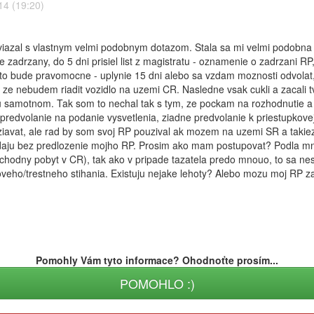
14 (19:20)
dviazal s vlastnym velmi podobnym dotazom. Stala sa mi velmi podob
 zadrzany, do 5 dni prisiel list z magistratu - oznamenie o zadrzani RP
to bude pravomocne - uplynie 15 dni alebo sa vzdam moznosti odvolat
ze nebudem riadit vozidlo na uzemi CR. Nasledne vsak cukli a zacali
 samotnom. Tak som to nechal tak s tym, ze pockam na rozhodnutie a 
redvolanie na podanie vysvetlenia, ziadne predvolanie k priestupkovej 
avat, ale rad by som svoj RP pouzival ak mozem na uzemi SR a takie
aju bez predlozenie mojho RP. Prosim ako mam postupovat? Podla mna
hodny pobyt v CR), tak ako v pripade tazatela predo mnouo, to sa nest
pkoveho/trestneho stihania. Existuju nejake lehoty? Alebo mozu moj RP
Pomohly Vám tyto informace? Ohodnoťte prosím...
POMOHLO :)