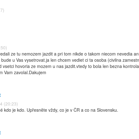
07)
:50)
dali ze tu nemozem jazdit a pri tom nikde o takom niecom nevedia ani
 bude u Vas vysetrovat.ja len chcem vediet ci ta osoba (civilna zames
ed vsetci hovoria ze mozem u nas jazdit.vtedy to bola len bezna kontro
 som Vam zavolal.Dakujem
t
4 (20:23)
né kdo je kdo. Upřesněte vždy, co je v ČR a co na Slovensku.
t