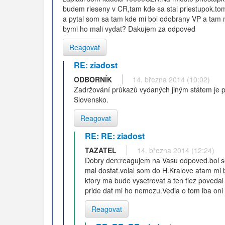
budem rieseny v CR,tam kde sa stal priestupok.tom
a pytal som sa tam kde mi bol odobrany VP a tam m
bymi ho mali vydat? Dakujem za odpoved
Reagovat
RE: ziadost
ODBORNÍK
14. března 2014 (10:02)
Zadržování průkazů vydaných jiným státem je pr
Slovensko.
Reagovat
RE: RE: ziadost
TAZATEL
14. března 2014 (12:24)
Dobry den:reagujem na Vasu odpoved.bol so
mal dostat.volal som do H.Kralove atam mi b
ktory ma bude vysetrovat a ten tiez povedal
pride dat mi ho nemozu.Vedia o tom iba oni
Reagovat