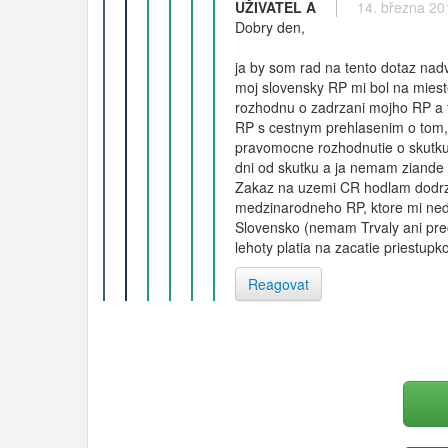
UŽIVATEL A
14. března 20
Dobry den,
ja by som rad na tento dotaz na
moj slovensky RP mi bol na mieste
rozhodnu o zadrzani mojho RP a 
RP s cestnym prehlasenim o tom, 
pravomocne rozhodnutie o skutku
dni od skutku a ja nemam ziande p
Zakaz na uzemi CR hodlam dodrzi
medzinarodneho RP, ktore mi ned
Slovensko (nemam Trvaly ani prec
lehoty platia na zacatie priestu
Reagovat