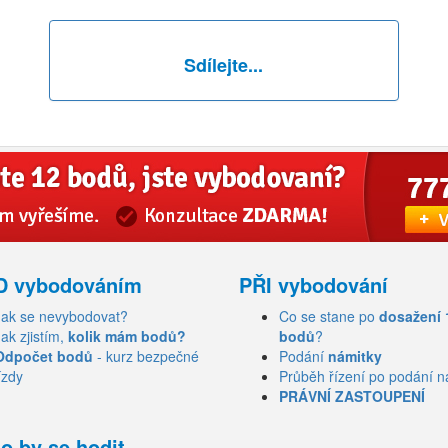
Sdílejte...
D vybodováním
PŘI vybodování
Jak se nevybodovat?
Co se stane po
dosažení 
Jak zjistím,
kolik mám bodů?
bodů
?
Odpočet bodů
- kurz bezpečné
Podání
námitky
ízdy
Průběh řízení po podání n
PRÁVNÍ ZASTOUPENÍ
o by se hodit...