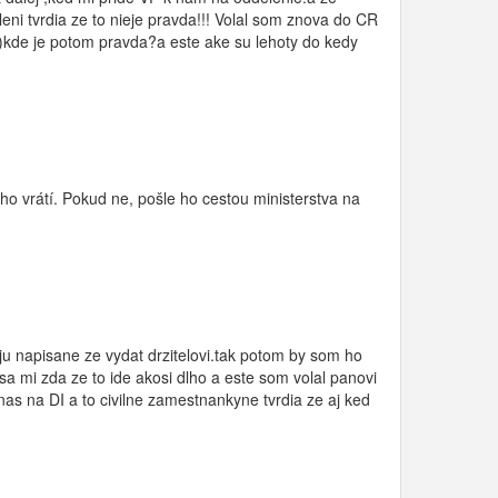
i tvrdia ze to nieje pravda!!! Volal som znova do CR
t)kde je potom pravda?a este ake su lehoty do kedy
o vrátí. Pokud ne, pošle ho cestou ministerstva na
 napisane ze vydat drzitelovi.tak potom by som ho
a mi zda ze to ide akosi dlho a este som volal panovi
nas na DI a to civilne zamestnankyne tvrdia ze aj ked