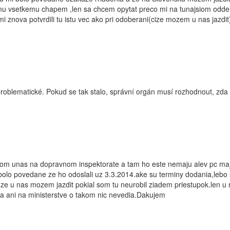
u vsetkemu chapem ,len sa chcem opytat preco mi na tunajsiom oddelen
i znova potvrdili tu istu vec ako pri odoberani(cize mozem u nas jazdi
oblematické. Pokud se tak stalo, správní orgán musí rozhodnout, zda h
m unas na dopravnom inspektorate a tam ho este nemaju alev pc maju
olo povedane ze ho odoslali uz 3.3.2014.ake su terminy dodania,lebo s
 ze u nas mozem jazdit pokial som tu neurobil ziadem priestupok.len u 
 a ani na ministerstve o takom nic nevedia.Dakujem