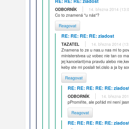
RE: RE: RE: ziadost
ODBORNÍK
14. března 2014 (13:
Co to znamená "u nás"?
Reagovat
RE: RE: RE: RE: ziadost
TAZATEL
14. března 2014 (13
Znamena to ze u nas.u nas mi to pove
ministerstvea uz vobec nie tan co ma
jej kancelarii)ma pravdu alebo nie,k
keby ste mi poslali tel.cislo a ja by
Reagovat
RE: RE: RE: RE: RE: ziados
ODBORNÍK
14. března 201
pPromiňte, ale pořád mi není jas
Reagovat
RE: RE: RE: RE: RE: ziados