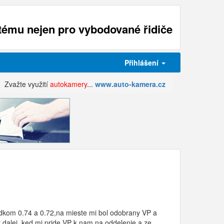
ému nejen pro vybodované řidiče
Přihlášení
Zvažte využití
autokamery
...
www.auto-kamera.cz
ledkom 0.74 a 0.72,na mieste mi bol odobrany VP a
dalej ,ked mi pride VP k nam na oddelenie.a ze