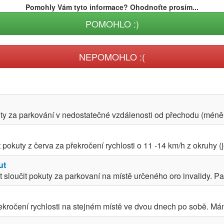
Pomohly Vám tyto informace? Ohodnoťte prosím...
POMOHLO :)
NEPOMOHLO :(
y za parkování v nedostatečné vzdálenosti od přechodu (méně ja
pokuty z červa za překročení rychlosti o 11 -14 km/h z okruhy (j
ut
 sloučit pokuty za parkovaní na místě určeného oro invalidy. Par
ekročení rychlosti na stejném místě ve dvou dnech po sobě. Má