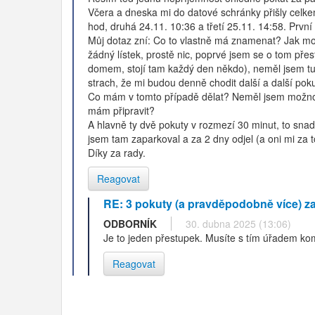
Včera a dneska mi do datové schránky přišly celkem
hod, druhá 24.11. 10:36 a třetí 25.11. 14:58. První 
Můj dotaz zní: Co to vlastně má znamenat? Jak mo
žádný lístek, prostě nic, poprvé jsem se o tom přest
domem, stojí tam každý den někdo), neměl jsem tuš
strach, že mi budou denně chodit další a další poku
Co mám v tomto případě dělat? Neměl jsem možnost 
mám připravit?
A hlavně ty dvě pokuty v rozmezí 30 minut, to sna
jsem tam zaparkoval a za 2 dny odjel (a oni mi za t
Díky za rady.
Reagovat
RE: 3 pokuty (a pravděpodobně více) z
ODBORNÍK
30. dubna 2025 (13:06)
Je to jeden přestupek. Musíte s tím úřadem ko
Reagovat