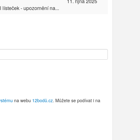
11. října 2025
lísteček - upozornění na...
ystému
na webu
12bodů.cz
. Můžete se podívat i na