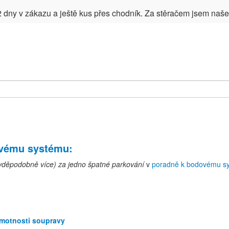
?
 dny v zákazu a ještě kus přes chodník. Za stěračem jsem našel 
ovému systému
:
avděpodobně více) za jedno špatné parkování
v
poradně k bodovému s
hmotnosti soupravy