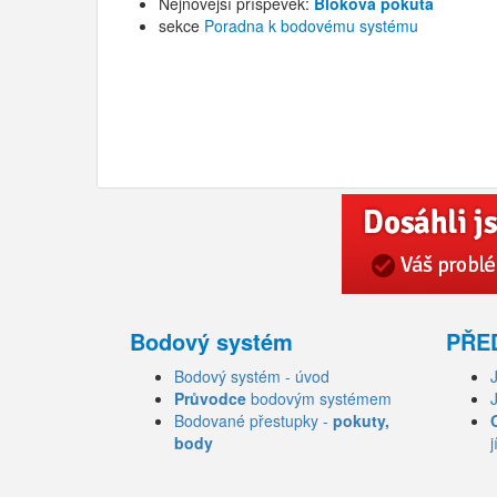
Nejnovější příspěvek:
Bloková pokuta
sekce
Poradna k bodovému systému
Bodový systém
PŘE
Bodový systém - úvod
Průvodce
bodovým systémem
Bodované přestupky -
pokuty,
body
j