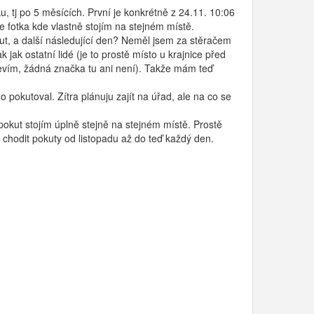
, tj po 5 měsících. První je konkrétně z 24.11. 10:06
je fotka kde vlastně stojím na stejném místě.
t, a další následující den? Neměl jsem za stěračem
jak ostatní lidé (je to prostě místo u krajnice před
nevím, žádná značka tu ani není). Takže mám teď
okutoval. Zítra plánuju zajít na úřad, ale na co se
okut stojím úplně stejně na stejném místě. Prostě
u chodit pokuty od listopadu až do teď každý den.