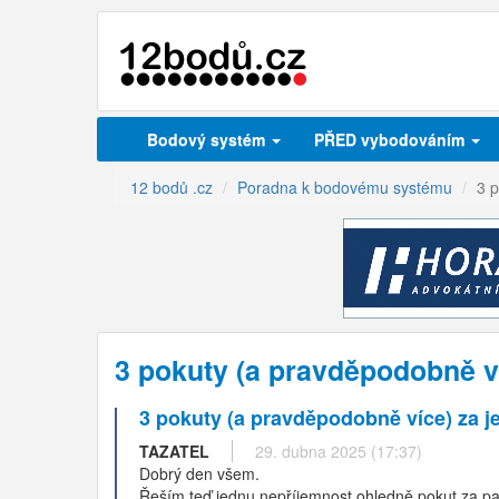
Bodový systém
PŘED vybodováním
12 bodů .cz
Poradna k bodovému systému
3 
3 pokuty (a pravděpodobně v
3 pokuty (a pravděpodobně více) za j
TAZATEL
29. dubna 2025 (17:37)
Dobrý den všem.
Řeším teď jednu nepříjemnost ohledně pokut za pa