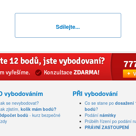
Sdílejte...
D vybodováním
PŘI vybodování
Jak se nevybodovat?
Co se stane po
dosažení 
Jak zjistím,
kolik mám bodů?
bodů
?
Odpočet bodů
- kurz bezpečné
Podání
námitky
ízdy
Průběh řízení po podání n
PRÁVNÍ ZASTOUPENÍ