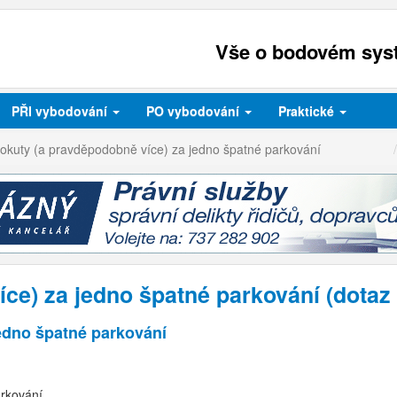
Vše o bodovém syst
PŘI
vybodování
PO
vybodování
Praktické
pokuty (a pravděpodobně více) za jedno špatné parkování
íce) za jedno špatné parkování (dota
edno špatné parkování
rkování.