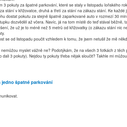
 3 pokuty za špatné parkování, které se staly v listopadu loňského roku
za stání v křižovatce, druhá a třetí za stání na zákazu stání. Ke každé 
hu dostat pokutu za stejně špatně zaparkované auto v rozmezí 30 minu
upku dozvěděl až včera. Navíc, já na tom místě do teď stával běžně, tak 
ení, že už je to méně než 5 metrů od křižovatky (o zákazu stání nic 
ty.
se od listopadu poučit vzhledem k tomu, že jsem netušil že mě někdo p
d nemůžou myslet vážně ne? Podotýkám, že na všech 3 fotkách z těch p
o dali 3 pokuty). Nejdou ty pokuty třeba nějak sloučit? Takhle mi můžo
a jedno špatné parkování
munikovat.