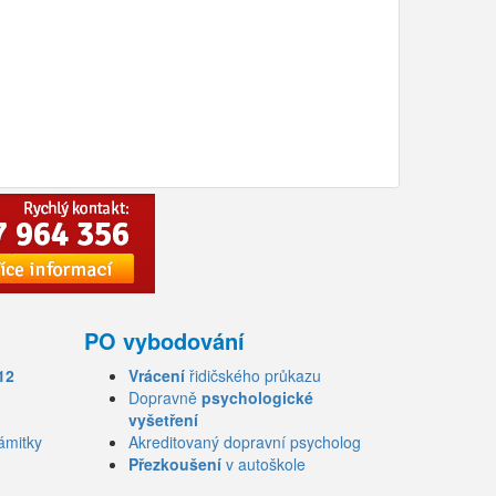
PO vybodování
12
Vrácení
řidičského průkazu
Dopravně
psychologické
vyšetření
ámitky
Akreditovaný dopravní psycholog
Přezkoušení
v autoškole