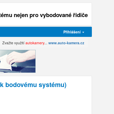
ému nejen pro vybodované řidiče
Přihlášení
Zvažte využití
autokamery
...
www.auto-kamera.cz
z k bodovému systému)