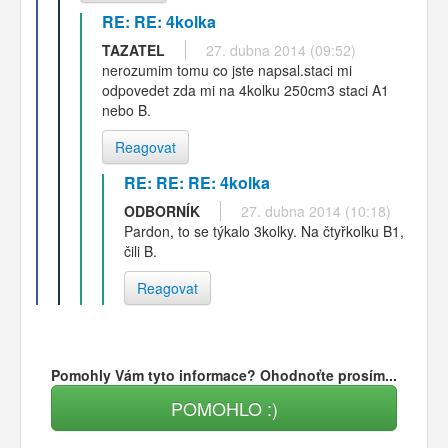
RE: RE: 4kolka
TAZATEL
27. dubna 2014 (09:52)
nerozumim tomu co jste napsal.staci mi
odpovedet zda mi na 4kolku 250cm3 staci A1
nebo B.
Reagovat
RE: RE: RE: 4kolka
ODBORNÍK
27. dubna 2014 (10:18)
Pardon, to se týkalo 3kolky. Na čtyřkolku B1,
čili B.
Reagovat
Pomohly Vám tyto informace? Ohodnoťte prosím...
POMOHLO :)