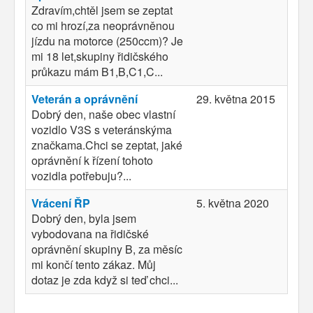
Zdravím,chtěl jsem se zeptat
co mi hrozí,za neoprávněnou
jízdu na motorce (250ccm)? Je
mi 18 let,skupiny řidičského
průkazu mám B1,B,C1,C...
Veterán a oprávnění
29. května 2015
Dobrý den, naše obec vlastní
vozidlo V3S s veteránskýma
značkama.Chci se zeptat, jaké
oprávnění k řízení tohoto
vozidla potřebuju?...
Vrácení ŘP
5. května 2020
Dobrý den, byla jsem
vybodovana na řidičské
oprávnění skupiny B, za měsíc
mi končí tento zákaz. Můj
dotaz je zda když si teď chci...