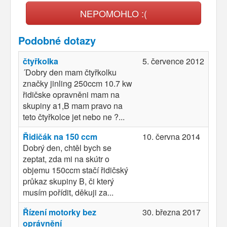
NEPOMOHLO :(
Podobné dotazy
čtyřkolka
5. července 2012
´Dobry den mam čtyřkolku
značky jinling 250ccm 10.7 kw
řidičske opravněni mam na
skupiny a1,B mam pravo na
teto čtyřkolce jet nebo ne ?...
Řidičák na 150 ccm
10. června 2014
Dobrý den, chtěl bych se
zeptat, zda mi na skútr o
objemu 150ccm stačí řidičský
průkaz skupiny B, či který
musím pořídit, děkuji za...
Řízení motorky bez
30. března 2017
oprávnění