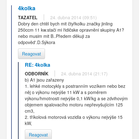
4kolka
TAZATEL
24. dubna 2014 (09:51)
Dobry den chtěl bych mit čtyřkolku značky jinling
250ccm 11 kw.stači mi řidičske opravněni skupiny A1?
nebo musim mit B..Předem děkuji za
odpověd'.D.Sýkora
Reagovat
RE: 4kolka
ODBORNÍK
24. dubna 2014 (21:17)
b) A1 jsou zařazeny
1. lehké motocykly s postranním vozíkem nebo bez
něj o výkonu nejvýše 11 kW a s poměrem
výkonu/hmotnosti nejvýše 0,1 kW/kg a se zdvihovým
objemem spalovacího motoru nepřevyšujícím 125
cm3,
2. tříkolová motorová vozidla o výkonu nejvýše 15
kW,
Reagovat