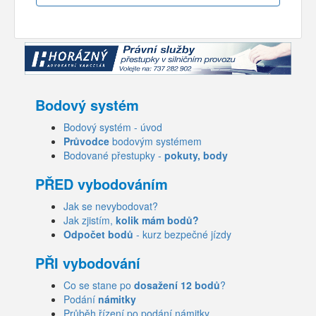
Bodový systém
Bodový systém - úvod
Průvodce
bodovým systémem
Bodované přestupky -
pokuty, body
PŘED vybodováním
Jak se nevybodovat?
Jak zjistím,
kolik mám bodů?
Odpočet bodů
- kurz bezpečné jízdy
PŘI vybodování
Co se stane po
dosažení 12 bodů
?
Podání
námitky
Průběh řízení po podání námitky