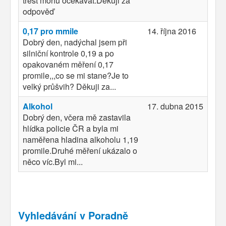
trest mohu očekávat.Dekuji za
odpověď
0,17 pro mmile
14. října 2016
Dobrý den, nadýchal jsem při
silniční kontrole 0,19 a po
opakovaném měření 0,17
promile,,,co se mi stane?Je to
velký průšvih? Děkuji za...
Alkohol
17. dubna 2015
Dobrý den, včera mě zastavila
hlídka policie ČR a byla mi
naměřena hladina alkoholu 1,19
promile.Druhé měření ukázalo o
něco víc.Byl mi...
Vyhledávání v Poradně