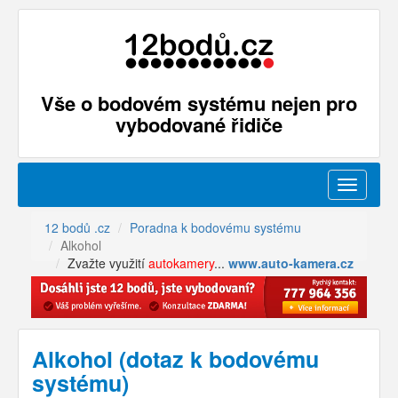
Vše o bodovém systému nejen pro
vybodované řidiče
Menu
12 bodů .cz
Poradna k bodovému systému
Alkohol
Zvažte využití
autokamery
...
www.auto-kamera.cz
Alkohol (dotaz k bodovému
systému)