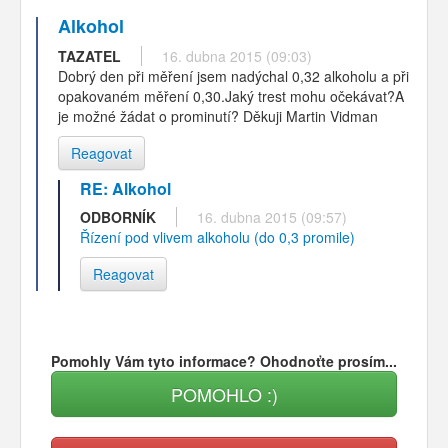
Alkohol
TAZATEL
16. dubna 2015 (09:03)
Dobrý den při měření jsem nadýchal 0,32 alkoholu a při
opakovaném měření 0,30.Jaký trest mohu očekávat?A
je možné žádat o prominutí? Děkuji Martin Vidman
Reagovat
RE: Alkohol
ODBORNÍK
16. dubna 2015 (09:57)
Řízení pod vlivem alkoholu (do 0,3 promile)
Reagovat
Pomohly Vám tyto informace? Ohodnoťte prosím...
POMOHLO :)