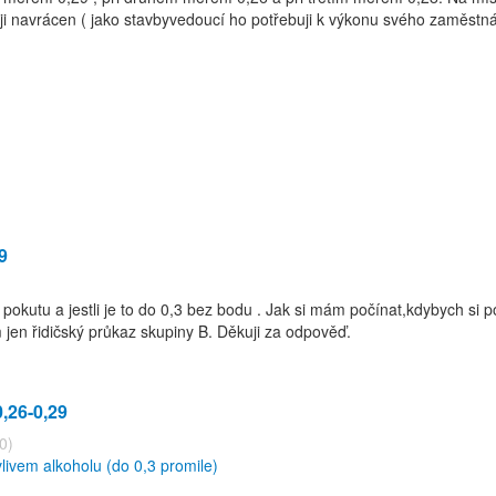
i navrácen ( jako stavbyvedoucí ho potřebuji k výkonu svého zaměstnán
9
pokutu a jestli je to do 0,3 bez bodu . Jak si mám počínat,kdybych si p
jen řidičský průkaz skupiny B. Děkuji za odpověď.
,26-0,29
0)
livem alkoholu (do 0,3 promile)