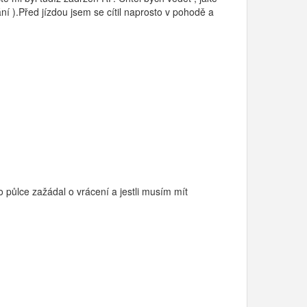
í ).Před jízdou jsem se cítil naprosto v pohodě a
o půlce zažádal o vrácení a jestli musím mít