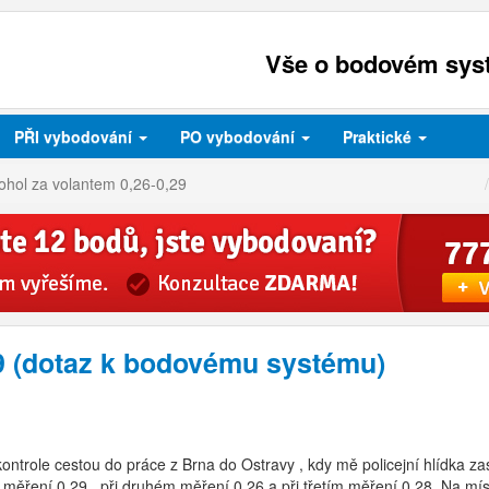
Vše o bodovém syst
PŘI
vybodování
PO
vybodování
Praktické
ohol za volantem 0,26-0,29
29 (dotaz k bodovému systému)
kontrole cestou do práce z Brna do Ostravy , kdy mě policejní hlídka z
měření 0,29 , při druhém měření 0,26 a při třetím měření 0,28. Na míst