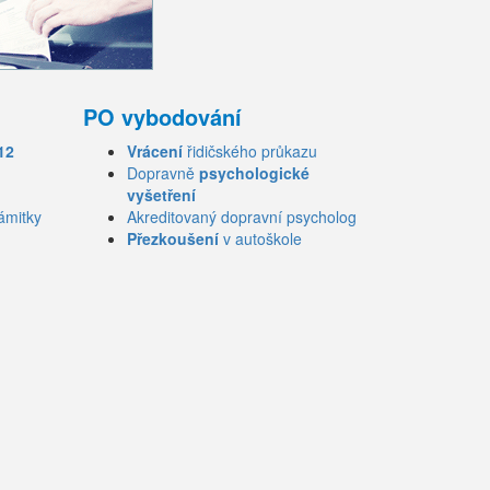
PO vybodování
12
Vrácení
řidičského průkazu
Dopravně
psychologické
vyšetření
ámitky
Akreditovaný dopravní psycholog
Přezkoušení
v autoškole