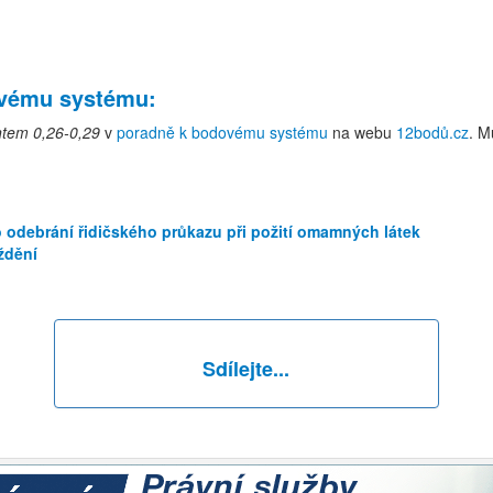
ovému systému
:
ntem 0,26-0,29
v
poradně k bodovému systému
na webu
12bodů.cz
. M
 odebrání řidičského průkazu při požití omamných látek
ždění
Sdílejte...