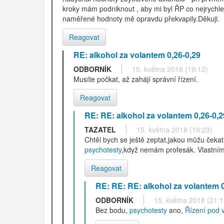
kroky mám podniknout , aby mi byl ŘP co nejrychlej
naměřené hodnoty mě opravdu překvapily.Děkuji.
Reagovat
RE: alkohol za volantem 0,26-0,29
ODBORNÍK
15. května 2018 (19:12)
Musíte počkat, až zahájí správní řízení.
Reagovat
RE: RE: alkohol za volantem 0,26-0,2
TAZATEL
15. května 2018 (19:23)
Chtěl bych se ještě zeptat,jakou můžu čekat 
psychotesty
,když nemám profesák. Vlastním 
Reagovat
RE: RE: RE: alkohol za volantem 0
ODBORNÍK
15. května 2018 (21:1
Bez bodu,
psychotesty
ano,
Řízení pod v