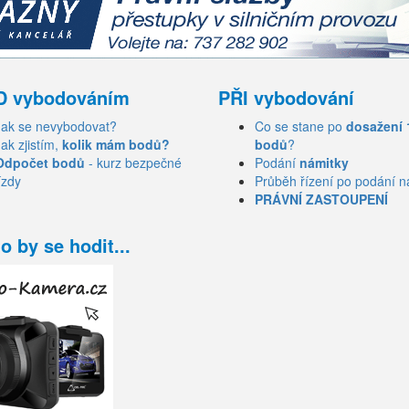
D vybodováním
PŘI vybodování
Jak se nevybodovat?
Co se stane po
dosažení 
Jak zjistím,
kolik mám bodů?
bodů
?
Odpočet bodů
- kurz bezpečné
Podání
námitky
ízdy
Průběh řízení po podání n
PRÁVNÍ ZASTOUPENÍ
o by se hodit...