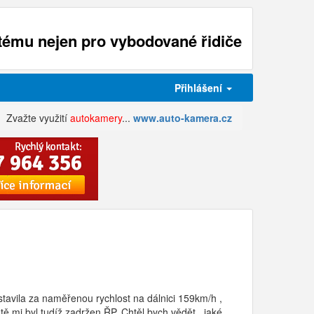
ému nejen pro vybodované řidiče
Přihlášení
Zvažte využití
autokamery
...
www.auto-kamera.cz
astavila za naměřenou rychlost na dálnici 159km/h ,
ě mi byl tudíž zadržen ŘP. Chtěl bych vědět , jaké