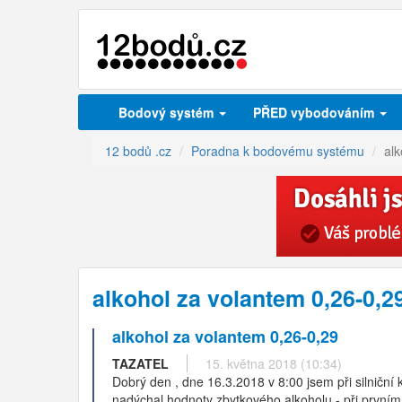
Bodový systém
PŘED vybodováním
12 bodů .cz
Poradna k bodovému systému
alk
alkohol za volantem 0,26-0,
alkohol za volantem 0,26-0,29
TAZATEL
15. května 2018 (10:34)
Dobrý den , dne 16.3.2018 v 8:00 jsem při silniční 
nadýchal hodnoty zbytkového alkoholu - při prvním 