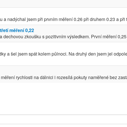
 a nadýchal jsem při prvním měření 0.26 při druhem 0.23 a při tře
třetí měření 0,22
 dechovou zkoušku s pozitivním výsledkem. První měření 0,25 d
odky a šel jsem spát kolem půlnoci. Na druhý den jsem jel odpo
ři měření rychlosti na dálnici i rozesílá pokuty naměřené bez zasta