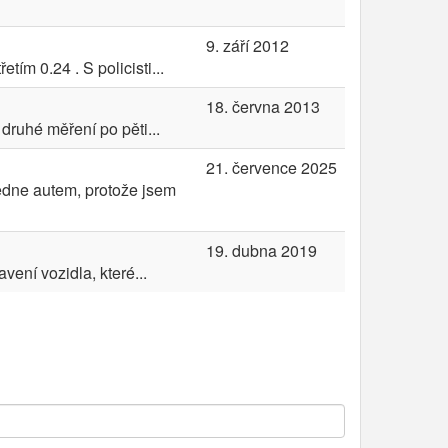
9. září 2012
tím 0.24 . S policisti...
18. června 2013
ruhé měření po pěti...
21. července 2025
ledne autem, protože jsem
19. dubna 2019
vení vozidla, které...