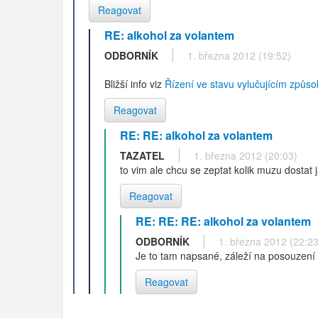
Reagovat
RE: alkohol za volantem
ODBORNÍK
1. března 2012 (19:52)
Bližší info viz
Řízení ve stavu vylučujícím způsob
Reagovat
RE: RE: alkohol za volantem
TAZATEL
1. března 2012 (20:03)
to vim ale chcu se zeptat kolik muzu dostat
Reagovat
RE: RE: RE: alkohol za volantem
ODBORNÍK
1. března 2012 (22:23
Je to tam napsané, záleží na posouzení 
Reagovat