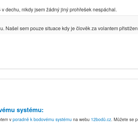
75 v dechu, nikdy jsem žádný jiný prohřešek nespáchal.
 Našel sem pouze situace kdy je člověk za volantem přistižen.
ovému systému
:
ntem
v
poradně k bodovému systému
na webu
12bodů.cz
. Můžete se p