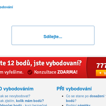
bodování
Sdílejte...
D vybodováním
PŘI vybodování
Jak se nevybodovat?
Co se stane po
dosažení 
Jak zjistím,
kolik mám bodů?
bodů
?
Odpočet bodů
- kurz bezpečné
Podání
námitky