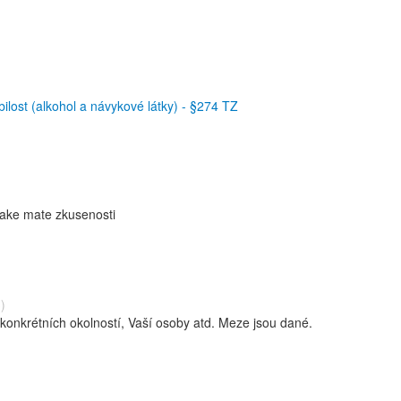
ilost (alkohol a návykové látky) - §274 TZ
 jake mate zkusenosti
)
konkrétních okolností, Vaší osoby atd. Meze jsou dané.