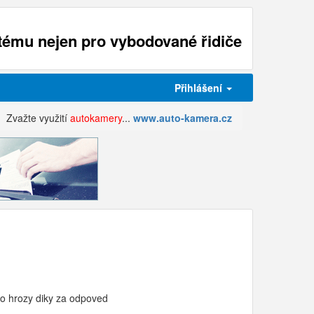
ému nejen pro vybodované řidiče
Přihlášení
Zvažte využití
autokamery
...
www.auto-kamera.cz
to hrozy diky za odpoved