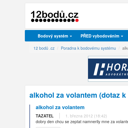
Bodový systém
PŘED vybodováním
12 bodů .cz
Poradna k bodovému systému
alk
alkohol za volantem (dotaz 
alkohol za volantem
TAZATEL
1. března 2012 (18:42)
dobry den chcu se zeptat namnerily mne za volant