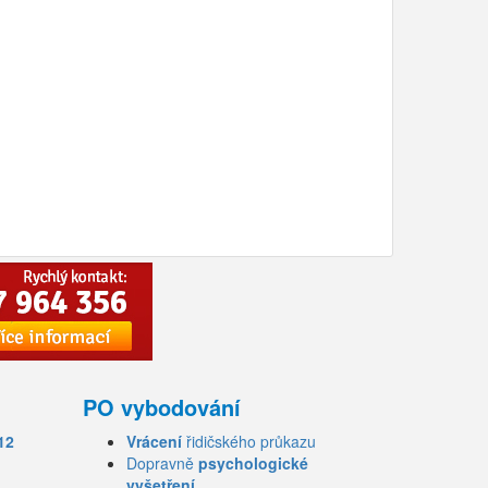
PO vybodování
12
Vrácení
řidičského průkazu
Dopravně
psychologické
vyšetření