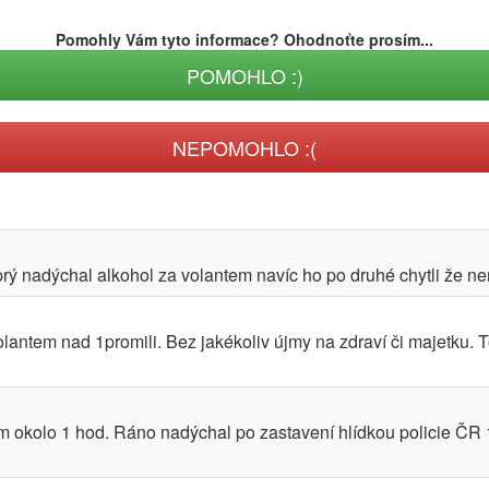
Pomohly Vám tyto informace? Ohodnoťte prosím...
POMOHLO :)
NEPOMOHLO :(
prý nadýchal alkohol za volantem navíc ho po druhé chytli že nem
lantem nad 1promili. Bez jakékoliv újmy na zdraví či majetku. T
em okolo 1 hod. Ráno nadýchal po zastavení hlídkou policie ČR 