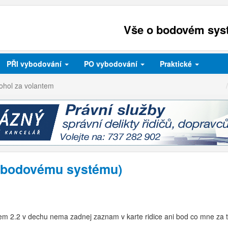
Vše o bodovém syst
PŘI
vybodování
PO
vybodování
Praktické
ohol za volantem
k bodovému systému)
em 2.2 v dechu nema zadnej zaznam v karte ridice ani bod co mne za 