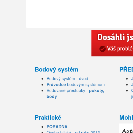
Bodový systém
PŘE
Bodový systém - úvod
Průvodce
bodovým systémem
Bodované přestupky -
pokuty,
body
j
Praktické
Mohl
PORADNA
Osoba blízká - od roku 2013