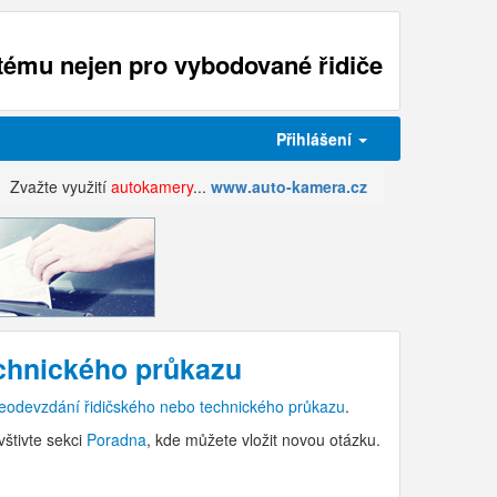
ému nejen pro vybodované řidiče
Přihlášení
Zvažte využití
autokamery
...
www.auto-kamera.cz
chnického průkazu
eodevzdání řidičského nebo technického průkazu
.
vštivte sekci
Poradna
, kde můžete vložit novou otázku.