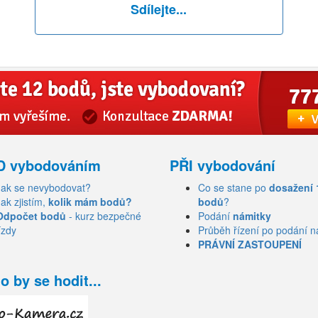
Sdílejte...
D vybodováním
PŘI vybodování
Jak se nevybodovat?
Co se stane po
dosažení 
Jak zjistím,
kolik mám bodů?
bodů
?
Odpočet bodů
- kurz bezpečné
Podání
námitky
ízdy
Průběh řízení po podání n
PRÁVNÍ ZASTOUPENÍ
o by se hodit...