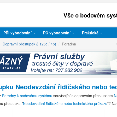
Vše o bodovém syst
PŘI
vybodování
PO
vybodování
Praktické
Dopravní přestupek § 125c / 4b)
Poradna
upku Neodevzdání řidičského nebo te
 z
Poradny k bodovému systému
související s dopravním přestupkem
N
mu přestupku "
Neodevzdání řidičského nebo technického průkazu
"? Na