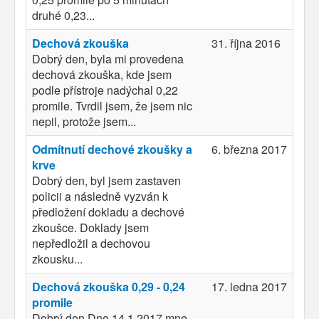
druhé 0,23...
Dechová zkouška
31. října 2016
Dobrý den, byla mi provedena
dechová zkouška, kde jsem
podle přístroje nadýchal 0,22
promile. Tvrdil jsem, že jsem nic
nepil, protože jsem...
Odmítnutí dechové zkoušky a
6. března 2017
krve
Dobrý den, byl jsem zastaven
policii a následně vyzván k
předložení dokladu a dechové
zkoušce. Doklady jsem
nepředložil a dechovou
zkousku...
Dechová zkouška 0,29 - 0,24
17. ledna 2017
promile
Dobrý den Dne 14.1.2017 mne