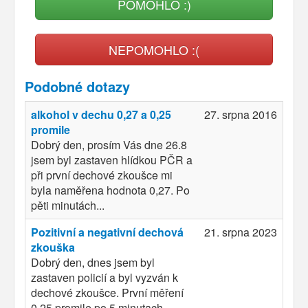
POMOHLO :)
NEPOMOHLO :(
Podobné dotazy
alkohol v dechu 0,27 a 0,25
27. srpna 2016
promile
Dobrý den, prosím Vás dne 26.8
jsem byl zastaven hlídkou PČR a
při první dechové zkoušce mi
byla naměřena hodnota 0,27. Po
pěti minutách...
Pozitivní a negativní dechová
21. srpna 2023
zkouška
Dobrý den, dnes jsem byl
zastaven policií a byl vyzván k
dechové zkoušce. První měření
0,25 promile po 5 minutach