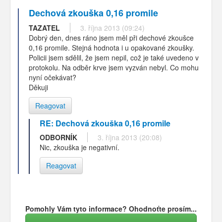
Dechová zkouška 0,16 promile
TAZATEL
3. října 2013 (09:24)
Dobrý den, dnes ráno jsem měl při dechové zkoušce
0,16 promile. Stejná hodnota i u opakované zkoušky.
Policii jsem sdělil, že jsem nepil, což je také uvedeno v
protokolu. Na odběr krve jsem vyzván nebyl. Co mohu
nyní očekávat?
Děkuji
Reagovat
RE: Dechová zkouška 0,16 promile
ODBORNÍK
3. října 2013 (20:08)
Nic, zkouška je negativní.
Reagovat
Pomohly Vám tyto informace? Ohodnoťte prosím...