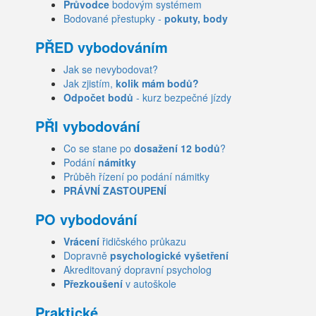
Průvodce
bodovým systémem
Bodované přestupky -
pokuty, body
PŘED vybodováním
Jak se nevybodovat?
Jak zjistím,
kolik mám bodů?
Odpočet bodů
- kurz bezpečné jízdy
PŘI vybodování
Co se stane po
dosažení 12 bodů
?
Podání
námitky
Průběh řízení po podání námitky
PRÁVNÍ ZASTOUPENÍ
PO vybodování
Vrácení
řidičského průkazu
Dopravně
psychologické vyšetření
Akreditovaný dopravní psycholog
Přezkoušení
v autoškole
Praktické